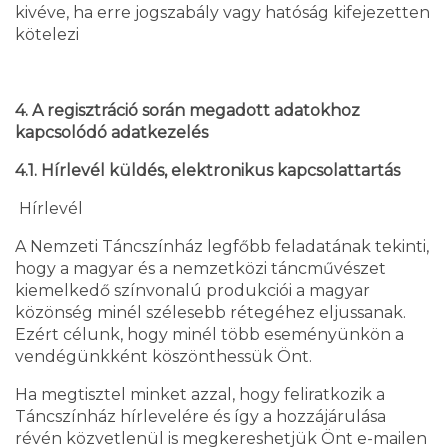
kivéve, ha erre jogszabály vagy hatóság kifejezetten
kötelezi
4. A regisztráció során megadott adatokhoz
kapcsolódó adatkezelés
4.1. Hírlevél küldés, elektronikus kapcsolattartás
Hírlevél
A Nemzeti Táncszínház legfőbb feladatának tekinti,
hogy a magyar és a nemzetközi táncművészet
kiemelkedő színvonalú produkciói a magyar
közönség minél szélesebb rétegéhez eljussanak.
Ezért célunk, hogy minél több eseményünkön a
vendégünkként köszönthessük Önt.
Ha megtisztel minket azzal, hogy feliratkozik a
Táncszínház hírlevelére és így a hozzájárulása
révén közvetlenül is megkereshetjük Önt e-mailen