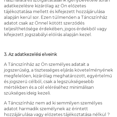
használata és szolgáltatásaink igénybevétele során
adatkezelésre kizárólag az Ön előzetes
tájékoztatása mellett és kifejezett hozzájárulása
alapján kerül sor. Ezen túlmenően a Táncszínház
adatot csak az Önnel kötött szerződés
teljesíthetősége érdekében, jogos érdekből vagy
kifejezett jogszabályi előírás alapján kezel.
3. Az adatkezelési elveink
A Táncszínház az Ön személyes adatait a
jogszerűség, a tisztességes eljárás követelményének
megfelelően, kizárólag meghatározott, egyértelmű
és jogszerű célból, csak a legszükségesebb
mértékben és a cél eléréséhez minimálisan
szükséges ideig kezeli.
A Táncszínház nem ad ki semmilyen személyes
adatot harmadik személynek az érintett
hozzájárulása vagy előzetes tájékoztatása nélkül ?