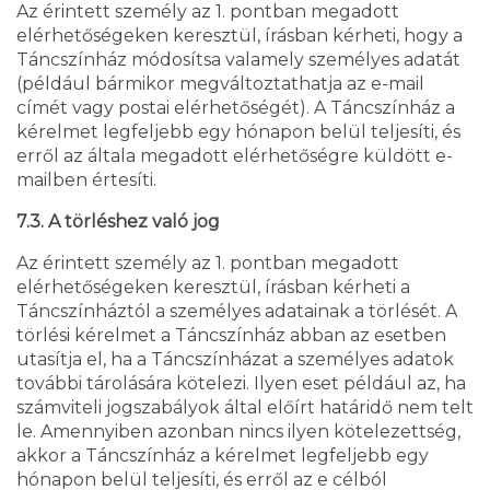
Az érintett személy az 1. pontban megadott
elérhetőségeken keresztül, írásban kérheti, hogy a
Táncszínház módosítsa valamely személyes adatát
(például bármikor megváltoztathatja az e-mail
címét vagy postai elérhetőségét). A Táncszínház a
kérelmet legfeljebb egy hónapon belül teljesíti, és
erről az általa megadott elérhetőségre küldött e-
mailben értesíti.
7.3. A törléshez való jog
Az érintett személy az 1. pontban megadott
elérhetőségeken keresztül, írásban kérheti a
Táncszínháztól a személyes adatainak a törlését. A
törlési kérelmet a Táncszínház abban az esetben
utasítja el, ha a Táncszínházat a személyes adatok
további tárolására kötelezi. Ilyen eset például az, ha
számviteli jogszabályok által előírt határidő nem telt
le. Amennyiben azonban nincs ilyen kötelezettség,
akkor a Táncszínház a kérelmet legfeljebb egy
hónapon belül teljesíti, és erről az e célból