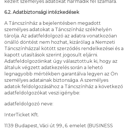
kezelt személyes adatokat harmadik fél számára.
6.2. Adatbiztonsági intézkedések
A Táncszínház a bejelentésben megadott
személyes adatokat a Táncszínház székhelyén
tárolja. Az adatfeldolgozó az adatra vonatkozóan
önálló döntést nem hozhat, kizárólag a Nemzeti
Táncszínházzal kötött szerződés rendelkezései és a
kapott utasítások szerint jogosult eljárni.
Adatfeldolgozóinkat úgy választottuk ki, hogy az
általuk végzett adatkezelés során a lehető
legnagyobb mértékben garantálva legyen az Ön
személyes adatainak biztonsága. A személyes
adatok feldolgozásához a Táncszínház a következő
adatfeldolgozókat veszi igénybe:
adatfeldolgozó neve:
InterTicket Kft.
1139 Budapest, Váci út 99., 6. emelet (BUSINESS