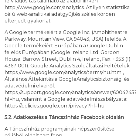
felvilágosítás található az alábbi linken:
http://www.google.com/analytics. Az ilyen statisztikai
célú web-analitikai adatgyűjtés széles körben
elterjedt gyakorlat.
A Google termékeiért a Google Inc. (Amphitheatre
Parkway, Mountain View, CA 94043, USA) felelős. A
Google termékeiért Európában a Google Dublin
felelős Európában (Google Ireland Ltd, Gordon
House, Barrow Street, Dublin 4, Ireland, Fax: +353 (1)
436?1001). Google Analytics Szolgáltatási Feltételek:
https://www.google.com/analytics/terms/hu.html,
Általános Áttekintés a GoogleAnalyticsbiztonsági és
adatvédelmi elveiről:
https://support.google.com/analytics/answer/6004245
hl=hu, valamint a Google adatvédelmi szabályzata:
https://policies.google.com/privacy?hl=hu.
5.2. Adatkezelés a Táncszínház Facebook oldalán
A Táncszínház programjainak népszerűsítése
céljából oldalt tart fenn.