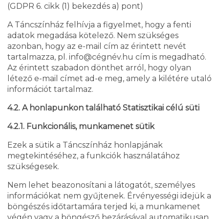
(GDPR 6. cikk (1) bekezdés a) pont)
A Táncszínház felhívja a figyelmet, hogy a fenti
adatok megadása kötelező. Nem szükséges
azonban, hogy az e-mail cím az érintett nevét
tartalmazza, pl. info@cégnév.hu cím is megadható.
Az érintett szabadon dönthet arról, hogy olyan
létező e-mail címet ad-e meg, amely a kilétére utaló
információt tartalmaz.
4.2. A honlapunkon található Statisztikai célú süti
4.2.1. Funkcionális, munkamenet sütik
Ezek a sütik a Táncszínház honlapjának
megtekintéséhez, a funkciók használatához
szükségesek.
Nem lehet beazonosítani a látogatót, személyes
információkat nem gyűjtenek. Érvényességi idejük a
böngészés időtartamára terjed ki, a munkamenet
végén vagy a böngésző bezárásával automatikusan