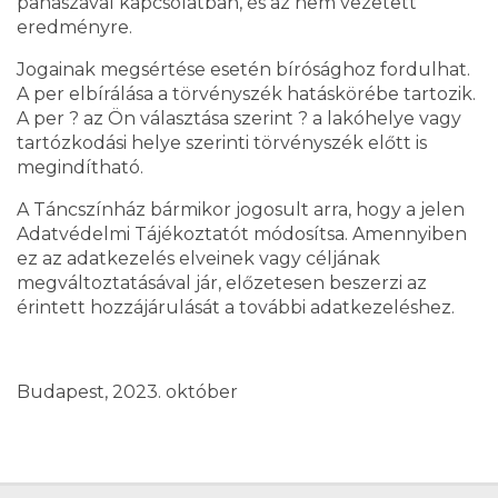
panaszával kapcsolatban, és az nem vezetett
eredményre.
Jogainak megsértése esetén bírósághoz fordulhat.
A per elbírálása a törvényszék hatáskörébe tartozik.
A per ? az Ön választása szerint ? a lakóhelye vagy
tartózkodási helye szerinti törvényszék előtt is
megindítható.
A Táncszínház bármikor jogosult arra, hogy a jelen
Adatvédelmi Tájékoztatót módosítsa. Amennyiben
ez az adatkezelés elveinek vagy céljának
megváltoztatásával jár, előzetesen beszerzi az
érintett hozzájárulását a további adatkezeléshez.
Budapest, 2023. október