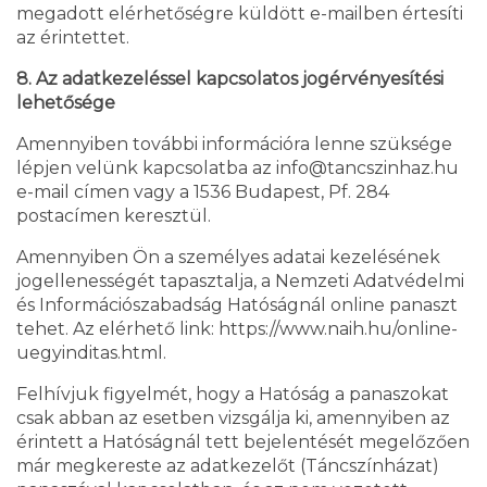
megadott elérhetőségre küldött e-mailben értesíti
az érintettet.
8. Az adatkezeléssel kapcsolatos jogérvényesítési
lehetősége
Amennyiben további információra lenne szüksége
lépjen velünk kapcsolatba az info@tancszinhaz.hu
e-mail címen vagy a 1536 Budapest, Pf. 284
postacímen keresztül.
Amennyiben Ön a személyes adatai kezelésének
jogellenességét tapasztalja, a Nemzeti Adatvédelmi
és Információszabadság Hatóságnál online panaszt
tehet. Az elérhető link: https://www.naih.hu/online-
uegyinditas.html.
Felhívjuk figyelmét, hogy a Hatóság a panaszokat
csak abban az esetben vizsgálja ki, amennyiben az
érintett a Hatóságnál tett bejelentését megelőzően
már megkereste az adatkezelőt (Táncszínházat)