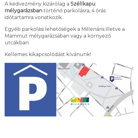
A kedvezmény kizárólag a
Széllkapu
mélygarázsban
történő parkolásra, 4 órás
időtartamra vonatkozik.
Egyéb parkolási lehetőségek a Millenáris illetve a
Mammut mélygarázsában vagy a környező
utcákban.
Kellemes kikapcsolódást kívánunk!