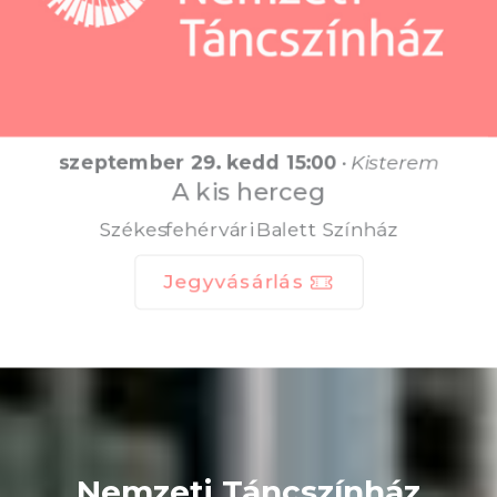
szeptember 29. kedd 15:00
•
Kisterem
A kis herceg
Székesfehérvári Balett Színház
Jegyvásárlás
Nemzeti Táncszínház