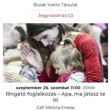
Bozsik Yvette Társulat
Jegyvásárlás
szeptember 26. szombat 11:00
•
Előtér
Ringató foglalkozás – Apa, ma játssz te
is!
Gáll Viktória Emese