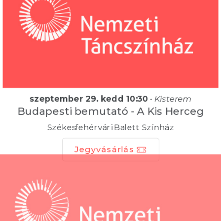
szeptember 29. kedd 10:30
•
Kisterem
Budapesti bemutató - A Kis Herceg
Székesfehérvári Balett Színház
Jegyvásárlás