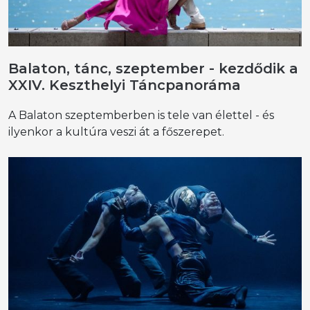
Balaton, tánc, szeptember - kezdődik a
XXIV. Keszthelyi Táncpanoráma
A Balaton szeptemberben is tele van élettel - és
ilyenkor a kultúra veszi át a főszerepet.