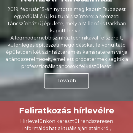
2019. február 15-én nyitotta meg kapuit Budapest
egyedülálló új kulturális színtere: a Nemzeti
Táncszínház új épülete, mely a Millenáris Parkban
kapott helyet.
A legmodernebb színháztechnikával felszerelt,
különleges építészeti megoldásokat felvonultató
épületben két színházterem és kamaraterem várja
a tánc szerelmeseit, emellett próbatermek segítik a
professzionális táncosok felkészülését.
Tovább
Feliratkozás hírlevélre
Hírlevelünkön keresztül rendszeresen
informálódhat aktuális ajánlatainkról,