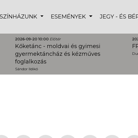
SZÍNHÁZUNK
ESEMÉNYEK
JEGY - ÉS B
2026-09-20 10:00
Előtér
20
Kőketánc - moldvai és gyimesi
FR
gyermektáncház és kézműves
Dud
foglalkozás
Sándor Ildikó