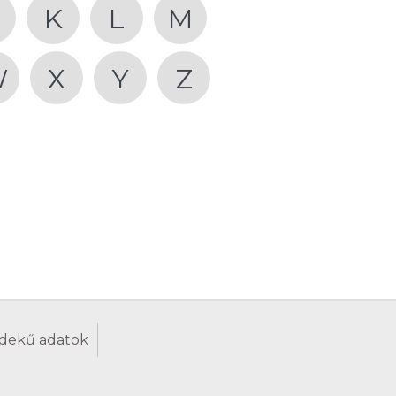
K
L
M
W
X
Y
Z
dekű adatok