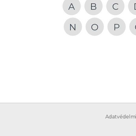
A
B
C
N
O
P
Adatvédelmi