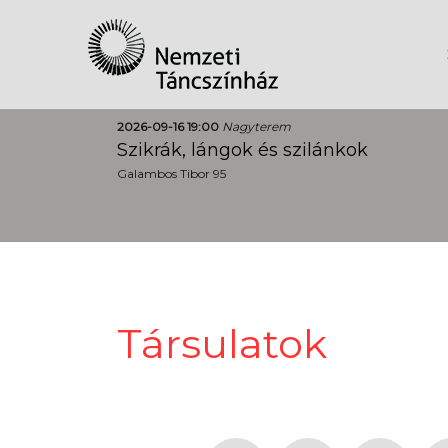
2026-09-16 19:00
Nagyterem
Szikrák, lángok és szilánkok
Galambos Tibor 95
Társulatok