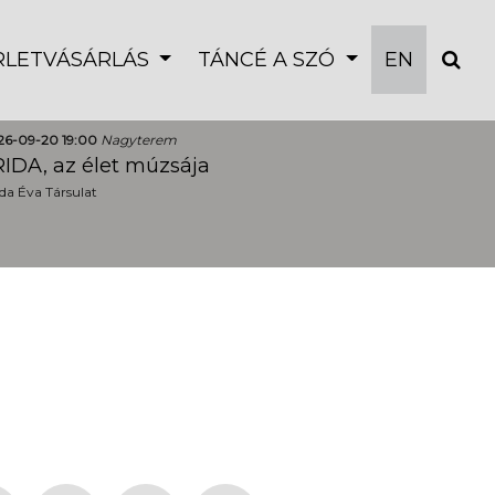
ÉRLETVÁSÁRLÁS
TÁNCÉ A SZÓ
EN
26-09-20 19:00
Nagyterem
IDA, az élet múzsája
a Éva Társulat