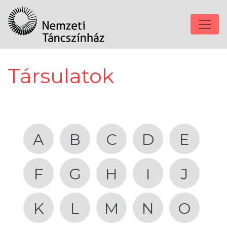
Társulatok
A
B
C
D
E
F
G
H
I
J
K
L
M
N
O