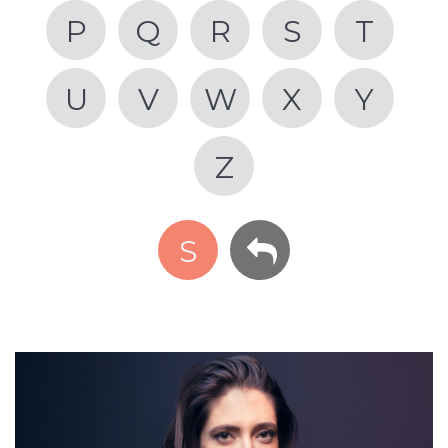
P
Q
R
S
T
U
V
W
X
Y
Z
S