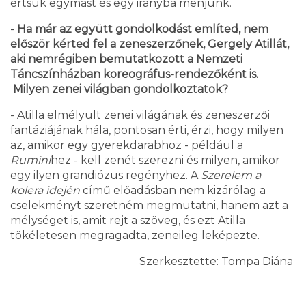
értsük egymást és egy irányba menjünk.
- Ha már az együtt gondolkodást említed, nem
először kérted fel a zeneszerzőnek, Gergely Atillát,
aki nemrégiben bemutatkozott a Nemzeti
Táncszínházban koreográfus-rendezőként is.
Milyen zenei világban gondolkoztatok?
- Atilla elmélyült zenei világának és zeneszerzői
fantáziájának hála, pontosan érti, érzi, hogy milyen
az, amikor egy gyerekdarabhoz - például a
Rumini
hez - kell zenét szerezni és milyen, amikor
egy ilyen grandiózus regényhez. A
Szerelem a
kolera idején
című előadásban nem kizárólag a
cselekményt szeretném megmutatni, hanem azt a
mélységet is, amit rejt a szöveg, és ezt Atilla
tökéletesen megragadta, zeneileg leképezte.
Szerkesztette: Tompa Diána