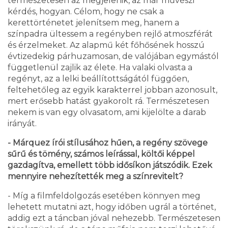
természetesen az megjelenik, az már művészi
kérdés, hogyan. Célom, hogy ne csak a
kerettörténetet jelenítsem meg, hanem a
színpadra ültessem a regényben rejlő atmoszférát
és érzelmeket. Az alapmű két főhősének hosszú
évtizedekig párhuzamosan, de valójában egymástól
függetlenül zajlik az élete. Ha valaki olvasta a
regényt, az a lelki beállítottságától függően,
feltehetőleg az egyik karakterrel jobban azonosult,
mert erősebb hatást gyakorolt rá. Természetesen
nekem is van egy olvasatom, ami kijelölte a darab
irányát.
- Márquez írói stílusához hűen, a regény szövege
sűrű és tömény, számos leírással, költői képpel
gazdagítva, emellett több idősíkon játszódik. Ezek
mennyire nehezítették meg a színrevitelt?
- Míg a filmfeldolgozás esetében könnyen meg
lehetett mutatni azt, hogy időben ugrál a történet,
addig ezt a táncban jóval nehezebb. Természetesen