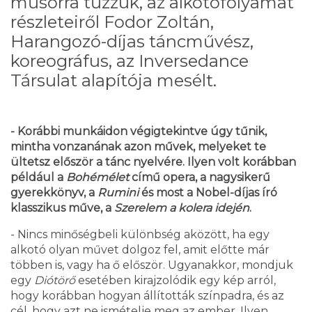
műsorra tűzzük, az alkotófolyamat
részleteiről Fodor Zoltán,
Harangozó-díjas táncművész,
koreográfus, az Inversedance
Társulat alapítója mesélt.
- Korábbi munkáidon végigtekintve úgy tűnik,
mintha vonzanának azon művek, melyeket te
ültetsz először a tánc nyelvére. Ilyen volt korábban
például a
Bohémélet
című opera, a nagysikerű
gyerekkönyv, a
Rumini
és most a Nobel-díjas író
klasszikus műve, a
Szerelem a kolera idején
.
- Nincs minőségbeli különbség aközött, ha egy
alkotó olyan művet dolgoz fel, amit előtte már
többen is, vagy ha ő először. Ugyanakkor, mondjuk
egy
Diótörő
esetében kirajzolódik egy kép arról,
hogy korábban hogyan állították színpadra, és az
cél, hogy azt ne ismételje meg az ember. Ilyen