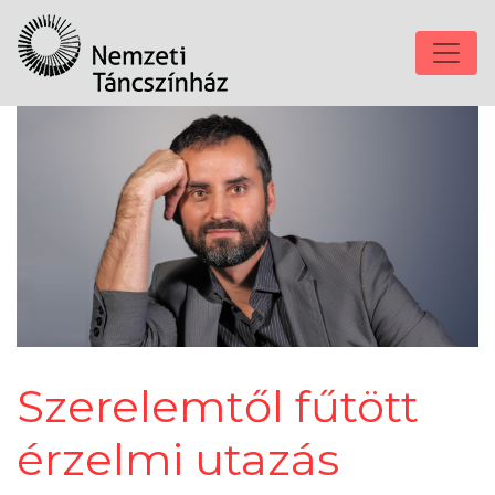
Szerelemtől fűtött
érzelmi utazás