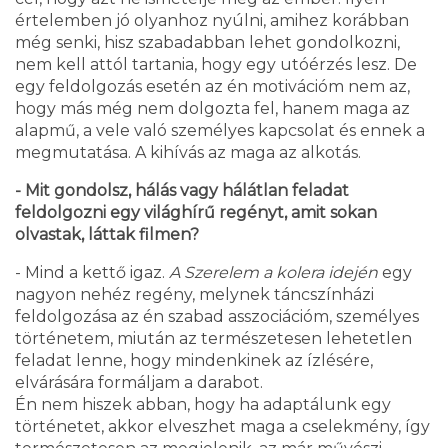
értelemben jó olyanhoz nyúlni, amihez korábban
még senki, hisz szabadabban lehet gondolkozni,
nem kell attól tartania, hogy egy utóérzés lesz. De
egy feldolgozás esetén az én motivációm nem az,
hogy más még nem dolgozta fel, hanem maga az
alapmű, a vele való személyes kapcsolat és ennek a
megmutatása. A kihívás az maga az alkotás.
- Mit gondolsz, hálás vagy hálátlan feladat
feldolgozni egy világhírű regényt, amit sokan
olvastak, láttak filmen?
- Mind a kettő igaz.
A Szerelem a kolera idején
egy
nagyon nehéz regény, melynek táncszínházi
feldolgozása az én szabad asszociációm, személyes
történetem, miután az természetesen lehetetlen
feladat lenne, hogy mindenkinek az ízlésére,
elvárására formáljam a darabot.
Én nem hiszek abban, hogy ha adaptálunk egy
történetet, akkor elveszhet maga a cselekmény, így