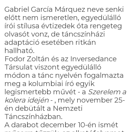
Gabriel García Márquez neve senki
előtt nem ismeretlen, egyedülálló
írói stílusa évtizedek óta rengeteg
olvasót vonz, de táncszínházi
adaptáció esetében ritkán
hallható.
Fodor Zoltán és az Inversedance
Társulat viszont egyedülálló
módon a tánc nyelvén fogalmazta
meg a kolumbiai író egyik
legismertebb művét - a
Szerelem a
kolera idején
- , mely november 25-
én debütált a Nemzeti
Táncszínházban.
A darabot december 10-én ismét