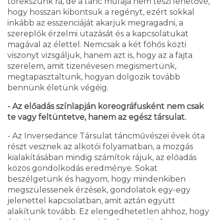
törekszünk rá, de a tánc műfaja nem teszi lehetővé,
hogy hosszan kibontsuk a regényt, ezért sokkal
inkább az esszenciáját akarjuk megragadni, a
szereplők érzelmi utazását és a kapcsolatukat
magával az élettel. Nemcsak a két főhős közti
viszonyt vizsgáljuk, hanem azt is, hogy az a fajta
szerelem, amit tizenévesen megismertünk,
megtapasztaltunk, hogyan dolgozik tovább
bennünk életünk végéig.
- Az előadás színlapján koreográfusként nem csak
te vagy feltüntetve, hanem az egész társulat.
- Az Inversedance Társulat táncművészei évek óta
részt vesznek az alkotói folyamatban, a mozgás
kialakításában mindig számítok rájuk, az előadás
közös gondolkodás eredménye. Sokat
beszélgetünk és hagyom, hogy mindenkiben
megszülessenek érzések, gondolatok egy-egy
jelenettel kapcsolatban, amit aztán együtt
alakítunk tovább. Ez elengedhetetlen ahhoz, hogy