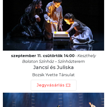
szeptember 11. csütörtök 14:00
•
Keszthely
Balaton Színház – Színházterem
Jancsi és Juliska
Bozsik Yvette Társulat
Jegyvásárlás