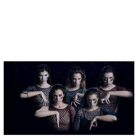
szeptember 24. szerda 19:30
•
Kisterem
Party Time
PR–Evolution Dance Company
Jegyvásárlás