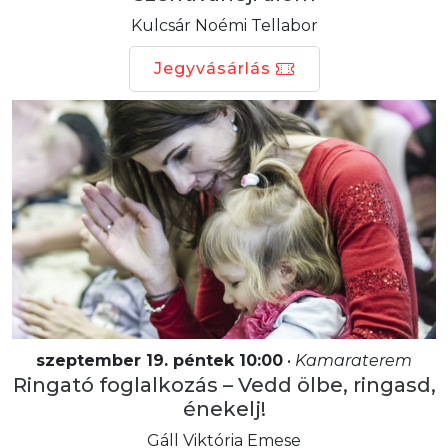
Kulcsár Noémi Tellabor
Jegyvásárlás
szeptember 19. péntek 10:00
•
Kamaraterem
Ringató foglalkozás – Vedd ölbe, ringasd,
énekelj!
Gáll Viktória Emese