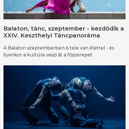
Balaton, tánc, szeptember - kezdődik a
XXIV. Keszthelyi Táncpanoráma
A Balaton szeptemberben is tele van élettel - és
ilyenkor a kultúra veszi át a főszerepet.