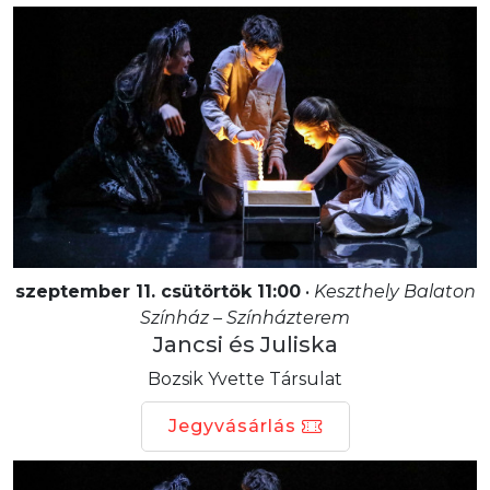
szeptember 11. csütörtök 11:00
•
Keszthely Balaton
Színház – Színházterem
Jancsi és Juliska
Bozsik Yvette Társulat
Jegyvásárlás