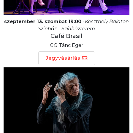
szeptember 13. szombat 19:00
•
Keszthely Balaton
Színház – Színházterem
Café Brasil
GG Tánc Eger
Jegyvásárlás