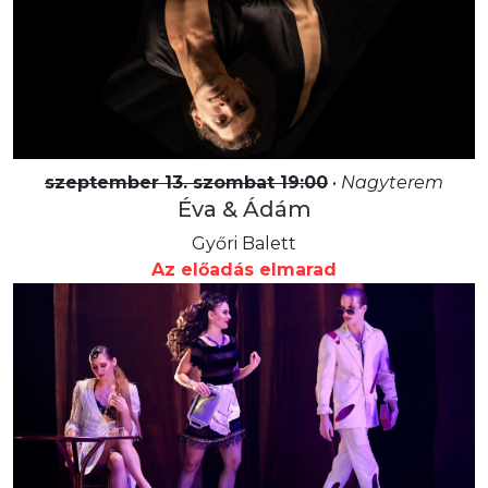
szeptember 13. szombat 19:00
•
Nagyterem
Éva & Ádám
Győri Balett
Az előadás elmarad