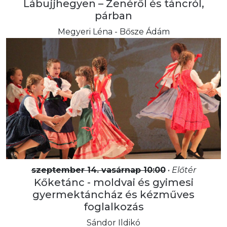
Lábujjhegyen – Zenéről és táncról,
párban
Megyeri Léna - Bősze Ádám
szeptember 14. vasárnap 10:00
•
Előtér
Kőketánc - moldvai és gyimesi
gyermektáncház és kézműves
foglalkozás
Sándor Ildikó