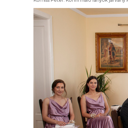
Korniss Péter: Konfirmáló lányok járvány 