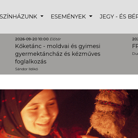
SZÍNHÁZUNK
ESEMÉNYEK
JEGY - ÉS B
2026-09-20 10:00
Előtér
20
Kőketánc - moldvai és gyimesi
FR
gyermektáncház és kézműves
Dud
foglalkozás
Sándor Ildikó