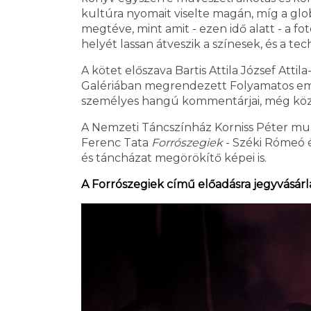
kultúra nyomait viselte magán, míg a glo
megtéve, mint amit - ezen idő alatt - a f
helyét lassan átveszik a színesek, és a te
A kötet előszava Bartis Attila József Att
Galériában megrendezett Folyamatos emlék
személyes hangú kommentárjai, még közele
A Nemzeti Táncszínház Korniss Péter munk
Ferenc Tata
Forrószegiek
- Széki Rómeó 
és táncházat megörökítő képei is.
A Forrószegiek című előadásra jegyvásárl