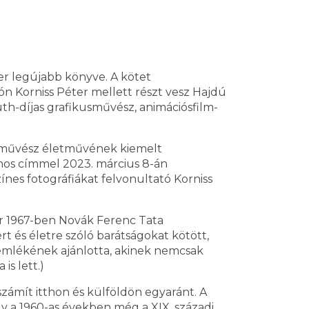
r legújabb könyve. A kötet
n Korniss Péter mellett részt vesz Hajdú
uth-díjas grafikusművész, animációsfilm-
 művész életművének kiemelt
onos címmel 2023. március 8-án
ínes fotográfiákat felvonultató Korniss
zör 1967-ben Novák Ferenc Tata
t és életre szóló barátságokat kötött,
 - emlékének ajánlotta, akinek nemcsak
s lett.)
zámít itthon és külföldön egyaránt. A
y a 1960-as években még a XIX. századi