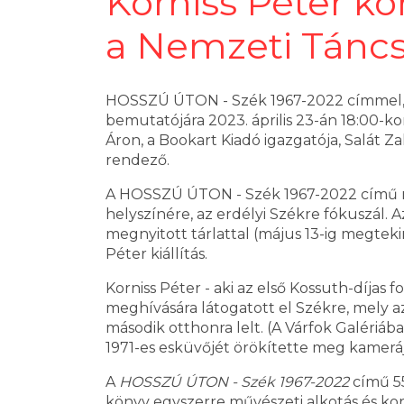
Korniss Péter k
a Nemzeti Tánc
HOSSZÚ ÚTON - Szék 1967-2022 címmel, a
bemutatójára 2023. április 23-án 18:00-k
Áron, a Bookart Kiadó igazgatója, Salát Z
rendező.
A HOSSZÚ ÚTON - Szék 1967-2022 című n
helyszínére, az erdélyi Székre fókuszál.
megnyitott tárlattal (május 13-ig megteki
Péter kiállítás.
Korniss Péter - aki az első Kossuth-díjas
meghívására látogatott el Székre, mely az
második otthonra lelt. (A Várfok Galériába
1971-es esküvőjét örökítette meg kameráj
A
HOSSZÚ ÚTON - Szék 1967-2022
című 55
könyv egyszerre művészeti alkotás és ko