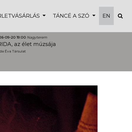
ÉRLETVÁSÁRLÁS
TÁNCÉ A SZÓ
EN
26-09-20 19:00
Nagyterem
IDA, az élet múzsája
a Éva Társulat