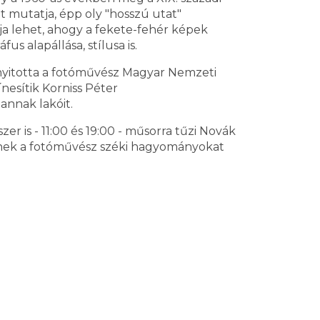
t mutatja, épp oly "hosszú utat"
úja lehet, ahogy a fekete-fehér képek
s alapállása, stílusa is.
megnyitotta a fotóművész Magyar Nemzeti
nesítik Korniss Péter
annak lakóit.
 is - 11:00 és 19:00 - műsorra tűzi Novák
nnek a fotóművész széki hagyományokat