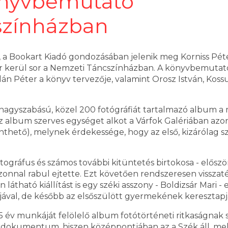
önyvbemutató
színházban
 Bookart Kiadó gondozásában jelenik meg Korniss Péte
or kerül sor a Nemzeti Táncszínházban. A könyvbemutató
alán Péter a könyv tervezője, valamint Orosz István, Koss
agyszabású, közel 200 fotógráfiát tartalmazó album a
 Az album szerves egységet alkot a Várfok Galériában az
nthető), melynek érdekessége, hogy az első, kizárólag sz
 fotográfus és számos további kitüntetés birtokosa - elős
onnal rabul ejtette. Ezt követően rendszeresen visszatér
n látható kiállítást is egy széki asszony - Boldizsár Mari
ával, de később az elsőszülött gyermekének keresztapja i
 év munkáját felölelő album fotótörténeti ritkaságnak s
rdokumentum, hiszen középpontjában az a Szék áll, mel