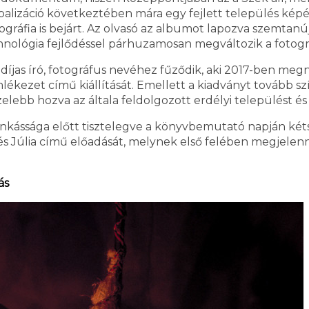
balizáció következtében mára egy fejlett település képé
otográfia is bejárt. Az olvasó az albumot lapozva szemtan
chnológia fejlődéssel párhuzamosan megváltozik a fotográfu
ila-díjas író, fotográfus nevéhez fűződik, aki 2017-ben 
ezet című kiállítását. Emellett a kiadványt tovább szí
bb hozva az általa feldolgozott erdélyi települést és 
ássága előtt tisztelegve a könyvbemutató napján kétszer
és Júlia című előadását, melynek első felében megjele
ás