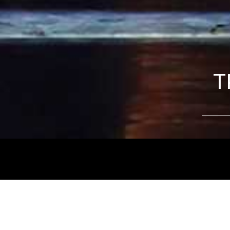
T
Tájékoztatjuk kedves nézőinket, hogy a
Nemz
és az
Intermezzo Buda Kávézó, 2026. júli
között
zárva tart.