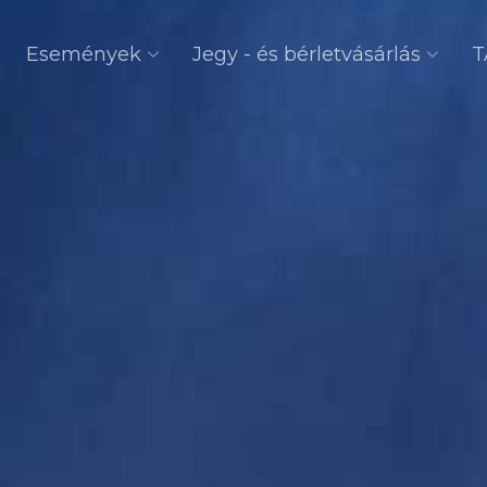
Események
Jegy - és bérletvásárlás
T