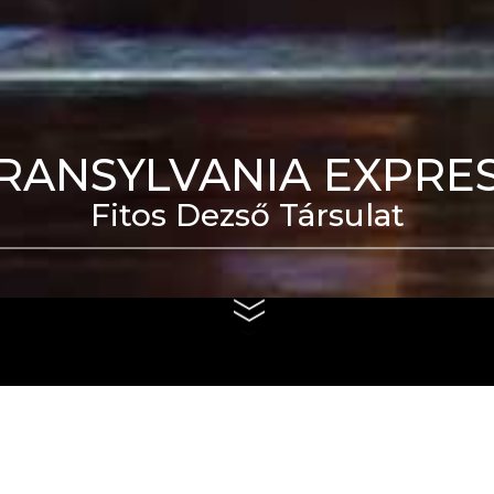
RANSYLVANIA EXPRE
Fitos Dezső Társulat
eti Táncszínház épülete
us 4. és szeptember 6.