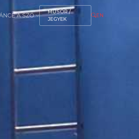
MŰSOR /
ÁNCÉ A SZÓ
EN
JEGYEK