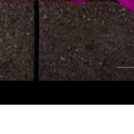
Tájékoztatjuk kedves nézőinket, hogy a
Nemz
és az
Intermezzo Buda Kávézó, 2026. júli
között
zárva tart.