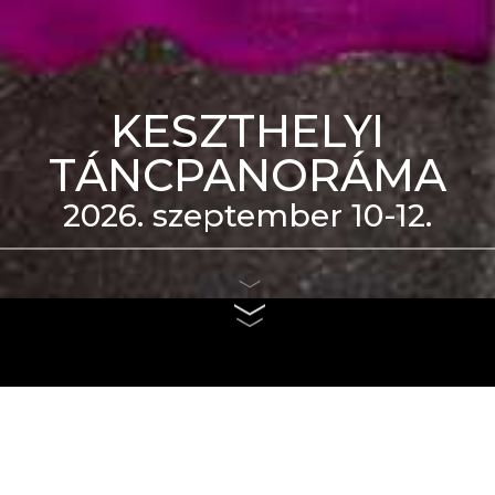
KESZTHELYI
TÁNCPANORÁMA
2026. szeptember 10-12.
eti Táncszínház épülete
us 4. és szeptember 6.