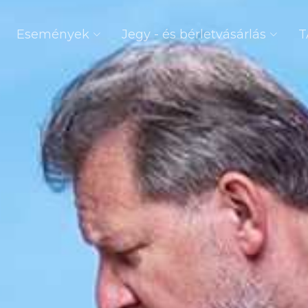
Események
Jegy - és bérletvásárlás
T