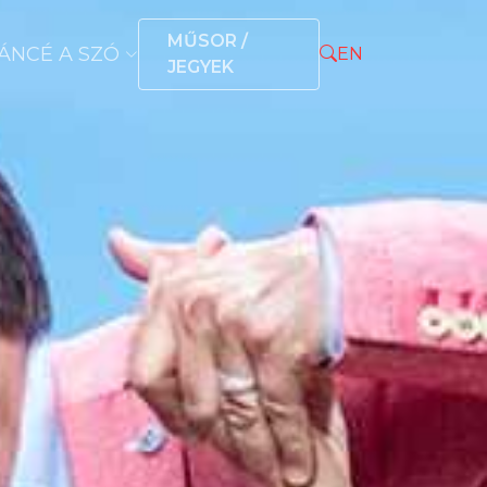
MŰSOR /
ÁNCÉ A SZÓ
EN
JEGYEK