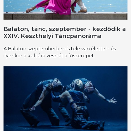
Balaton, tánc, szeptember - kezdődik a
XXIV. Keszthelyi Táncpanoráma
A Balaton szeptemberben is tele van élettel - és
ilyenkor a kultúra veszi át a főszerepet.