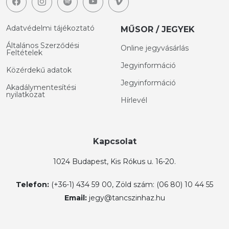
Adatvédelmi tájékoztató
MŰSOR / JEGYEK
Általános Szerződési
Online jegyvásárlás
Feltételek
Jegyinformáció
Közérdekű adatok
Jegyinformáció
Akadálymentesítési
nyilatkozat
Hírlevél
Kapcsolat
1024 Budapest, Kis Rókus u. 16-20.
Telefon:
(+36-1) 434 59 00, Zöld szám: (06 80) 10 44 55
Email:
jegy@tancszinhaz.hu