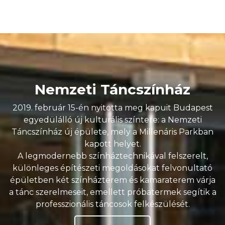
Nemzeti Táncszínház
2019. február 15-én nyitotta meg kapuit Budapest
egyedülálló új kulturális színtere: a Nemzeti
Táncszínház új épülete, mely a Millenáris Parkban
kapott helyet.
A legmodernebb színháztechnikával felszerelt,
különleges építészeti megoldásokat felvonultató
épületben két színházterem és kamaraterem várja
a tánc szerelmeseit, emellett próbatermek segítik a
professzionális táncosok felkészülését.