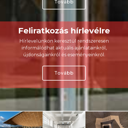
Tovább
Feliratkozás hírlevélre
Hírlevelünkön keresztül rendszeresen
informálódhat aktuális ajánlatainkról,
újdonságainkról és eseményeinkről.
Tovább