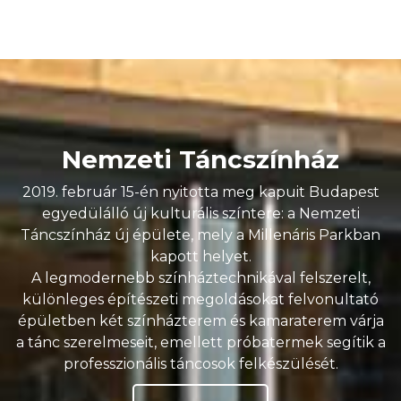
Nemzeti Táncszínház
2019. február 15-én nyitotta meg kapuit Budapest
egyedülálló új kulturális színtere: a Nemzeti
Táncszínház új épülete, mely a Millenáris Parkban
kapott helyet.
A legmodernebb színháztechnikával felszerelt,
különleges építészeti megoldásokat felvonultató
épületben két színházterem és kamaraterem várja
a tánc szerelmeseit, emellett próbatermek segítik a
professzionális táncosok felkészülését.