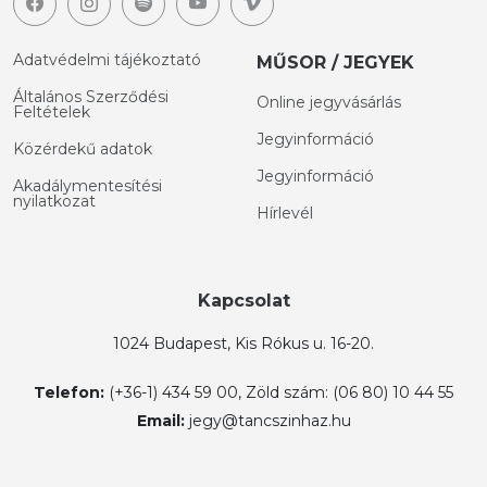
Adatvédelmi tájékoztató
MŰSOR / JEGYEK
Általános Szerződési
Online jegyvásárlás
Feltételek
Jegyinformáció
Közérdekű adatok
Jegyinformáció
Akadálymentesítési
nyilatkozat
Hírlevél
Kapcsolat
1024 Budapest, Kis Rókus u. 16-20.
Telefon:
(+36-1) 434 59 00, Zöld szám: (06 80) 10 44 55
Email:
jegy@tancszinhaz.hu