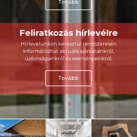
Tovább
Feliratkozás hírlevélre
Hírlevelünkön keresztül rendszeresen
informálódhat aktuális ajánlatainkról,
újdonságainkról és eseményeinkről.
Tovább