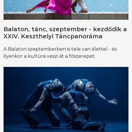
Balaton, tánc, szeptember - kezdődik a
XXIV. Keszthelyi Táncpanoráma
A Balaton szeptemberben is tele van élettel - és
ilyenkor a kultúra veszi át a főszerepet.