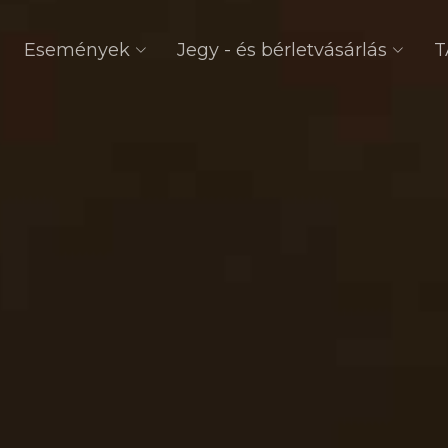
Események
Jegy - és bérletvásárlás
T