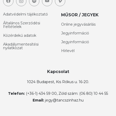
Adatvédelmi tájékoztató
MŰSOR / JEGYEK
Általános Szerződési
Online jegyvásárlás
Feltételek
Jegyinformáció
Közérdekű adatok
Jegyinformáció
Akadálymentesítési
nyilatkozat
Hírlevél
Kapcsolat
1024 Budapest, Kis Rókus u. 16-20.
Telefon:
(+36-1) 434 59 00, Zöld szám: (06 80) 10 44 55
Email:
jegy@tancszinhaz.hu