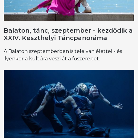
Balaton, tánc, szeptember - kezdődik a
XXIV. Keszthelyi Táncpanoráma
A Balaton szeptemberben is tele van élettel - és
ilyenkor a kultúra veszi át a főszerepet.