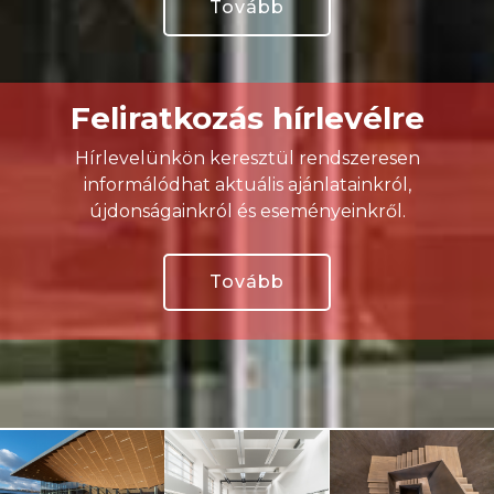
Tovább
Feliratkozás hírlevélre
Hírlevelünkön keresztül rendszeresen
informálódhat aktuális ajánlatainkról,
újdonságainkról és eseményeinkről.
Tovább