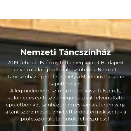
Nemzeti Táncszínház
2019. február 15-én nyitotta meg kapuit Budapest
egyedülálló új kulturális színtere: a Nemzeti
Táncszínház új épülete, mely a Millenáris Parkban
kapott helyet.
A legmodernebb színháztechnikával felszerelt,
különleges építészeti megoldásokat felvonultató
épületben két színházterem és kamaraterem várja
a tánc szerelmeseit, emellett próbatermek segítik a
professzionális táncosok felkészülését.