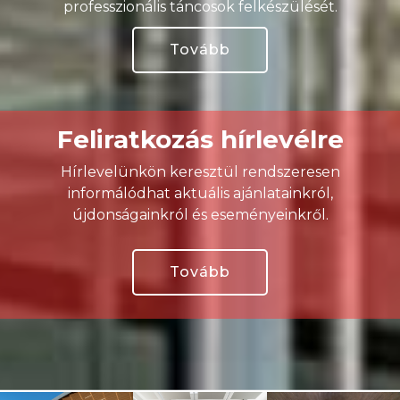
professzionális táncosok felkészülését.
Tovább
Feliratkozás hírlevélre
Hírlevelünkön keresztül rendszeresen
informálódhat aktuális ajánlatainkról,
újdonságainkról és eseményeinkről.
Tovább