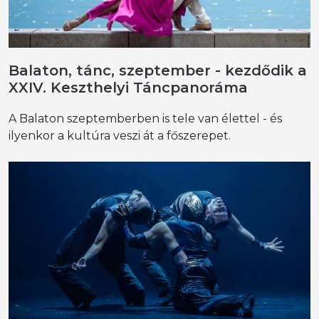
Balaton, tánc, szeptember - kezdődik a
XXIV. Keszthelyi Táncpanoráma
A Balaton szeptemberben is tele van élettel - és
ilyenkor a kultúra veszi át a főszerepet.