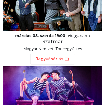
március 08. szerda 19:00
•
Nagyterem
Szatmár
Magyar Nemzeti Táncegyüttes
Jegyvásárlás