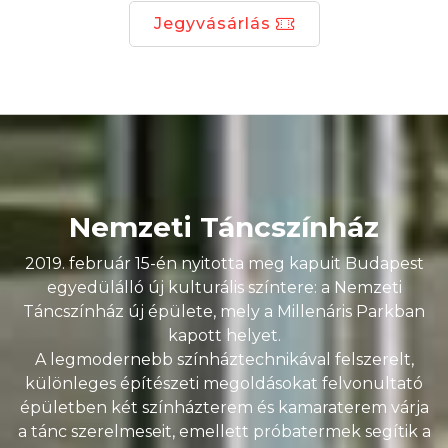
Jegyvásárlás
Nemzeti Táncszínház
2019. február 15-én nyitotta meg kapuit Budapest
egyedülálló új kulturális színtere: a Nemzeti
Táncszínház új épülete, mely a Millenáris Parkban
kapott helyet.
A legmodernebb színháztechnikával felszerelt,
különleges építészeti megoldásokat felvonultató
épületben két színházterem és kamaraterem várja
a tánc szerelmeseit, emellett próbatermek segítik a