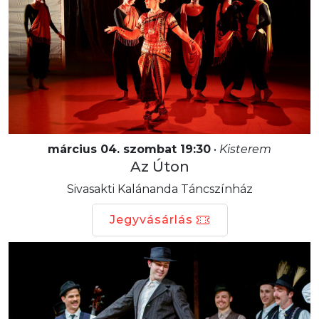
március 04. szombat 19:30
•
Kisterem
Az Úton
Sivasakti Kalánanda Táncszínház
Jegyvásárlás