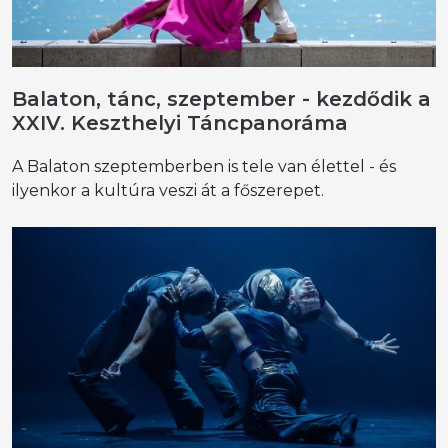
Balaton, tánc, szeptember - kezdődik a
XXIV. Keszthelyi Táncpanoráma
A Balaton szeptemberben is tele van élettel - és
ilyenkor a kultúra veszi át a főszerepet.