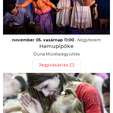
november 05. vasárnap 11:00
•
Nagyterem
Hamupipőke
Duna Művészegyüttes
Jegyvásárlás