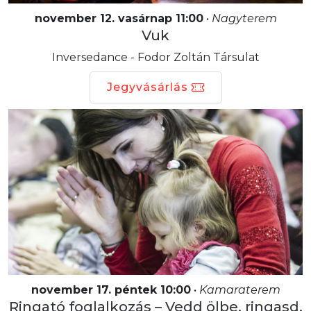
november 12. vasárnap 11:00
•
Nagyterem
Vuk
Inversedance - Fodor Zoltán Társulat
Jegyvásárlás
november 17. péntek 10:00
•
Kamaraterem
Ringató foglalkozás – Vedd ölbe, ringasd,