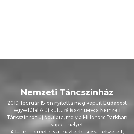
november 29. szerda 15:00
•
Kisterem
Maszkabál
Győri Balett
Jegyvásárlás
Nemzeti Táncszínház
2019. február 15-én nyitotta meg kapuit Budapest
egyedülálló új kulturális színtere: a Nemzeti
Táncszínház új épülete, mely a Millenáris Parkban
kapott helyet.
A legmodernebb színháztechnikával felszerelt,