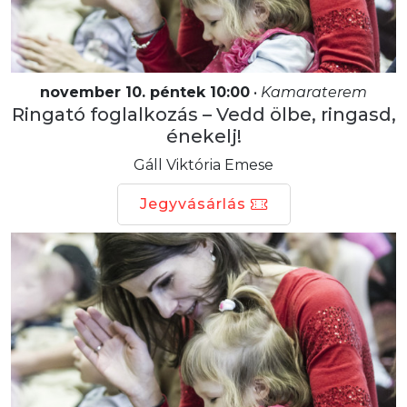
november 10. péntek 10:00
•
Kamaraterem
Ringató foglalkozás – Vedd ölbe, ringasd,
énekelj!
Gáll Viktória Emese
Jegyvásárlás