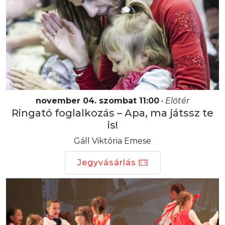
november 04. szombat 11:00
•
Előtér
Ringató foglalkozás – Apa, ma játssz te
is!
Gáll Viktória Emese
Jegyvásárlás