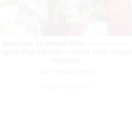
november 24. péntek 10:45
•
Kamaraterem
Ringató foglalkozás – Vedd ölbe, ringasd,
énekelj!
Gáll Viktória Emese
Jegyvásárlás