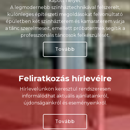
kapott helyet.
A legmodernebb színháztechnikával felszerelt,
különleges építészeti megoldásokat felvonultató
épületben két színházterem és kamaraterem várja
a tánc szerelmeseit, emellett próbatermek segítik a
professzionális táncosok felkészülését.
Tovább
Feliratkozás hírlevélre
Hírlevelünkön keresztül rendszeresen
informálódhat aktuális ajánlatainkról,
újdonságainkról és eseményeinkről.
Tovább