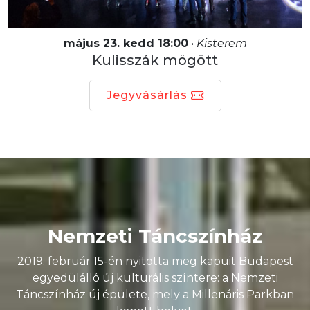
május 23. kedd 18:00
•
Kisterem
Kulisszák mögött
Jegyvásárlás
Nemzeti Táncszínház
2019. február 15-én nyitotta meg kapuit Budapest
egyedülálló új kulturális színtere: a Nemzeti
Táncszínház új épülete, mely a Millenáris Parkban