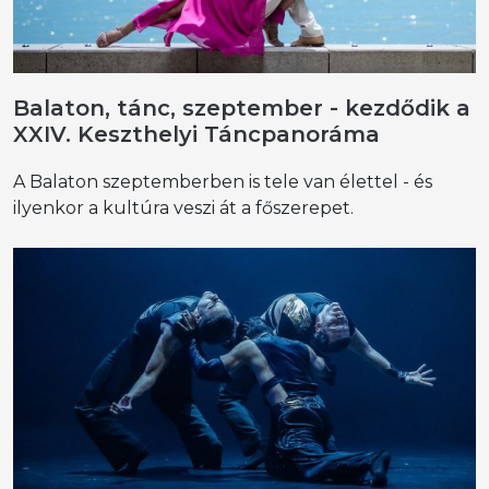
Balaton, tánc, szeptember - kezdődik a
XXIV. Keszthelyi Táncpanoráma
A Balaton szeptemberben is tele van élettel - és
ilyenkor a kultúra veszi át a főszerepet.