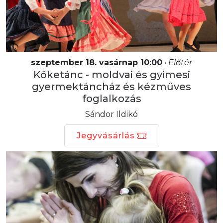
szeptember 18. vasárnap 10:00
•
Előtér
Kőketánc - moldvai és gyimesi
gyermektáncház és kézműves
foglalkozás
Sándor Ildikó
Jegyvásárlás