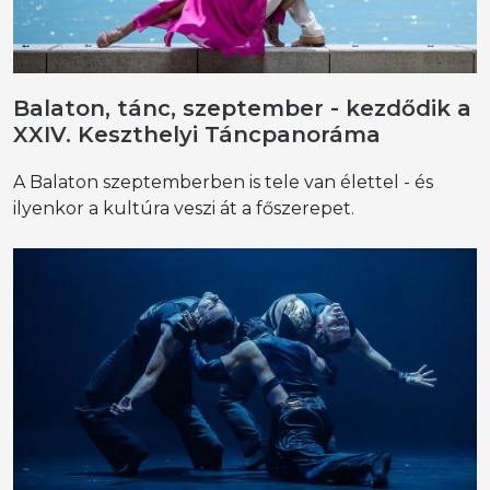
Balaton, tánc, szeptember - kezdődik a
XXIV. Keszthelyi Táncpanoráma
A Balaton szeptemberben is tele van élettel - és
ilyenkor a kultúra veszi át a főszerepet.