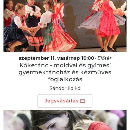
szeptember 11. vasárnap 10:00
•
Előtér
Kőketánc - moldvai és gyimesi
gyermektáncház és kézműves
foglalkozás
Sándor Ildikó
Jegyvásárlás