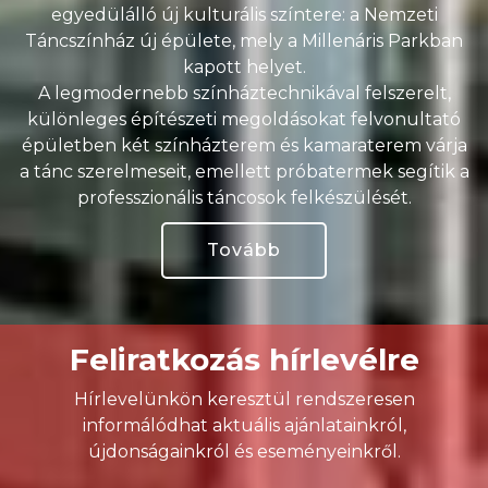
egyedülálló új kulturális színtere: a Nemzeti
Táncszínház új épülete, mely a Millenáris Parkban
kapott helyet.
A legmodernebb színháztechnikával felszerelt,
különleges építészeti megoldásokat felvonultató
épületben két színházterem és kamaraterem várja
a tánc szerelmeseit, emellett próbatermek segítik a
professzionális táncosok felkészülését.
Tovább
Feliratkozás hírlevélre
Hírlevelünkön keresztül rendszeresen
informálódhat aktuális ajánlatainkról,
újdonságainkról és eseményeinkről.