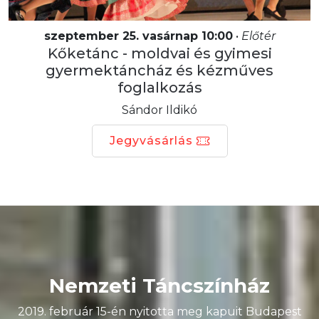
szeptember 25. vasárnap 10:00
•
Előtér
Kőketánc - moldvai és gyimesi
gyermektáncház és kézműves
foglalkozás
Sándor Ildikó
Jegyvásárlás
Nemzeti Táncszínház
2019. február 15-én nyitotta meg kapuit Budapest