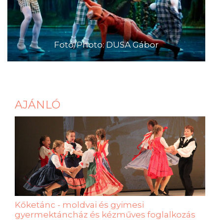
Fotó/Photo: DUSA Gábor
AJÁNLÓ
Kőketánc - moldvai és gyimesi
gyermektáncház és kézműves foglalkozás