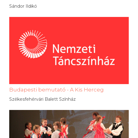
Sándor Ildikó
Budapesti bemutató - A Kis Herceg
Székesfehérvári Balett Színház