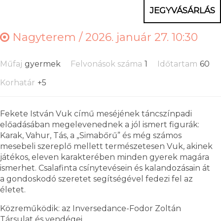
JEGYVÁSÁRLÁS
Nagyterem /
2026. január 27. 10:30
Műfaj
gyermek
Felvonások száma
1
Időtartam
60
Korhatár
+5
Fekete István Vuk című meséjének táncszínpadi
előadásában megelevenednek a jól ismert figurák:
Karak, Vahur, Tás, a „Simabőrű” és még számos
mesebeli szereplő mellett természetesen Vuk, akinek
játékos, eleven karakterében minden gyerek magára
ismerhet. Csalafinta csínytevésein és kalandozásain át
a gondoskodó szeretet segítségével fedezi fel az
életet.
Közreműködik: az Inversedance-Fodor Zoltán
Társulat és vendégei