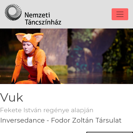
Vuk
Fekete István regénye alapján
Inversedance - Fodor Zoltán Társulat