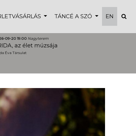
ÉRLETVÁSÁRLÁS
TÁNCÉ A SZÓ
EN
26-09-20 19:00
Nagyterem
IDA, az élet múzsája
a Éva Társulat