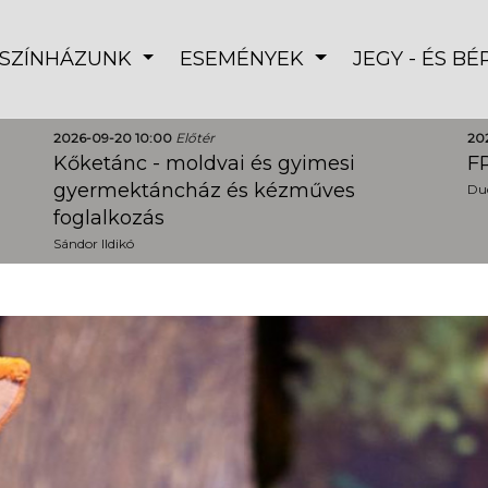
SZÍNHÁZUNK
ESEMÉNYEK
JEGY - ÉS B
2026-09-20 10:00
Előtér
20
Kőketánc - moldvai és gyimesi
FR
gyermektáncház és kézműves
Dud
foglalkozás
Sándor Ildikó