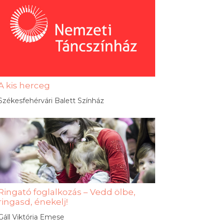
A kis herceg
Székesfehérvári Balett Színház
Ringató foglalkozás – Vedd ölbe,
ringasd, énekelj!
Gáll Viktória Emese