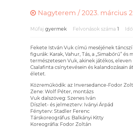
Nagyterem /
2023. március 22
Műfaj
gyermek
Felvonások száma
1
Idő
Fekete István Vuk című meséjének táncszí
figurák: Karak, Vahur, Tás, a „Simabőrű” é
természetesen Vuk, akinek játékos, eleve
Csalafinta csínytevésein és kalandozásain á
életet.
Közreműködik: az Inversedance-Fodor Zolt
Zene: Wolf Péter, montázs
Vuk dalszöveg: Szenes Iván
Díszlet- és jelmezterv: Iványi Árpád
Fényterv: Stadler Ferenc
Társkoreográfus: Balkányi Kitty
Koreográfia: Fodor Zoltán