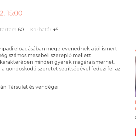
. 15:00
tartam
60
Korhatár
+5
npadi előadásában megelevenednek a jól ismert
s még számos mesebeli szereplő mellett
n karakterében minden gyerek magára ismerhet.
t a gondoskodó szeretet segítségével fedezi fel az
án Társulat és vendégei