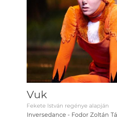
Vuk
Fekete István regénye alapján
Inversedance - Fodor Zoltán Tá