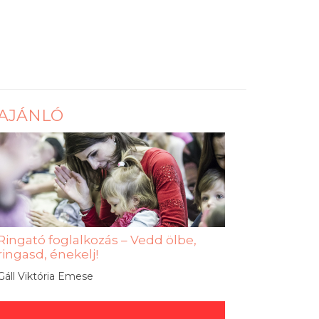
AJÁNLÓ
Ringató foglalkozás – Vedd ölbe,
ringasd, énekelj!
Gáll Viktória Emese