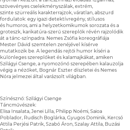
szövevényes cselekményszálak, extrém,
szinte szürreális karakterrajzok, váratlan, abszurd
fordulatok: egy igazi detektívregény, stílusos
és humoros, ami a helyzetkomikumok sorozata és a
groteszk, karikatúra-szerű szereplők révén rajzolódik
át a tánc-színpadra. Nemes Zsófia koreográfiája
Mester Dávid szemtelen zenéjével kísérve
mutatkozik be. A legendás rejtői humor kíséri a
különleges szereplőket és kalamajkákat, amiken
Szilágyi Csenge, a nyomozónő szerepében kalauzolja
végig a nézőket, Bognár Eszter díszletei és Nemes
Nóra jelmezei által varázsolt világban.
Színésznő: Szilágyi Csenge
Táncművészek:
Elisa Insalata, Jenei Lilla, Philipp Noémi, Saioa
Poblador, Rudisch Boglárka, Gyugos Dominik, Kercsó
Attila Perjési Patrik, Szabó Áron, Szalay Attila, Buzási