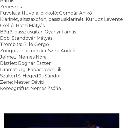
Patrik
Zenészek:
Fuvola, altfuvola, pikkoló: Gombár Anikó
Klarinét, altszaxofon, basszusklarinét: Kurucz Levente
Cselló: Hotzi Mátyás
Bőgő, basszusgitár: Gyányi Tamás
Dob: Standovár Mátyás
Trombita: Bille Gergő
Zongora, harmonika: Szép András
Jelmez: Nemes Nóra
Díszlet: Bognár Eszter
Dramaturg: Fabacsovics Lili
Szakértő: Hegedűs Sándor
Zene: Mester Dávid
Koreográfus: Nemes Zsófia