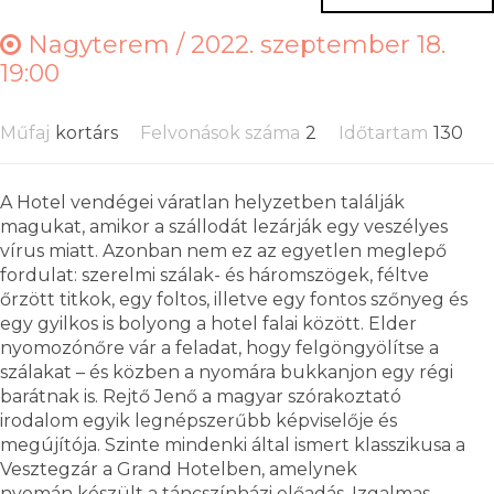
Nagyterem /
2022. szeptember 18.
19:00
Műfaj
kortárs
Felvonások száma
2
Időtartam
130
A Hotel vendégei váratlan helyzetben találják
magukat, amikor a szállodát lezárják egy veszélyes
vírus miatt. Azonban nem ez az egyetlen meglepő
fordulat: szerelmi szálak- és háromszögek, féltve
őrzött titkok, egy foltos, illetve egy fontos szőnyeg és
egy gyilkos is bolyong a hotel falai között. Elder
nyomozónőre vár a feladat, hogy felgöngyölítse a
szálakat – és közben a nyomára bukkanjon egy régi
barátnak is. Rejtő Jenő a magyar szórakoztató
irodalom egyik legnépszerűbb képviselője és
megújítója. Szinte mindenki által ismert klasszikusa a
Vesztegzár a Grand Hotelben, amelynek
nyomán készült a táncszínházi előadás. Izgalmas,