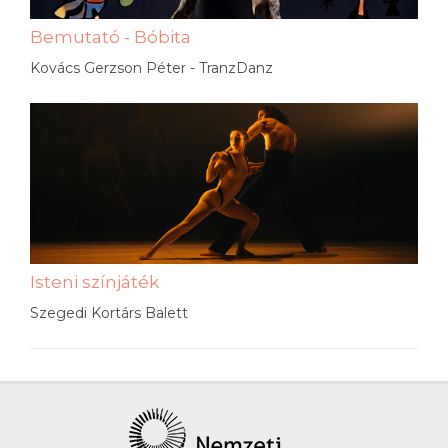
Bemutató - Bóbita
Kovács Gerzson Péter - TranzDanz
Isteni színjáték
Szegedi Kortárs Balett