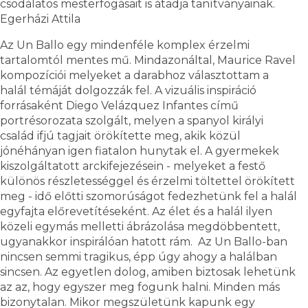
csodálatos mesterfogásait is átadja tanítványainak.
Egerházi Attila
Az Un Ballo egy mindenféle komplex érzelmi
tartalomtól mentes mű. Mindazonáltal, Maurice Ravel
kompozíciói melyeket a darabhoz választottam a
halál témáját dolgozzák fel. A vizuális inspiráció
forrásaként Diego Velázquez Infantes című
portrésorozata szolgált, melyen a spanyol királyi
család ifjú tagjait örökítette meg, akik közül
jónéhányan igen fiatalon hunytak el. A gyermekek
kiszolgáltatott arckifejezésein - melyeket a festő
különös részletességgel és érzelmi töltettel örökített
meg - idő előtti szomorúságot fedezhetünk fel a halál
egyfajta előrevetítéseként. Az élet és a halál ilyen
közeli egymás melletti ábrázolása megdöbbentett,
ugyanakkor inspirálóan hatott rám. Az Un Ballo-ban
nincsen semmi tragikus, épp úgy ahogy a halálban
sincsen. Az egyetlen dolog, amiben biztosak lehetünk
az az, hogy egyszer meg fogunk halni. Minden más
bizonytalan. Mikor megszületünk kapunk egy