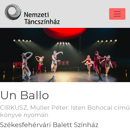
Un Ballo
CIRKUSZ, Müller Péter: Isten Bohócai című
könyve nyomán
Székesfehérvári Balett Színház