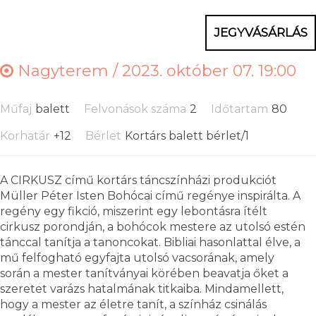
JEGYVÁSÁRLÁS
Nagyterem /
2023. október 07. 19:00
Műfaj
balett
Felvonások száma
2
Időtartam
80
Korhatár
+12
Bérlet
Kortárs balett bérlet/1
A CIRKUSZ című kortárs táncszínházi produkciót
Müller Péter Isten Bohócai című regénye inspirálta. A
regény egy fikció, miszerint egy lebontásra ítélt
cirkusz porondján, a bohócok mestere az utolsó estén
tánccal tanítja a tanoncokat. Bibliai hasonlattal élve, a
mű felfogható egyfajta utolsó vacsorának, amely
során a mester tanítványai körében beavatja őket a
szeretet varázs hatalmának titkaiba. Mindamellett,
hogy a mester az életre tanít, a színház csinálás