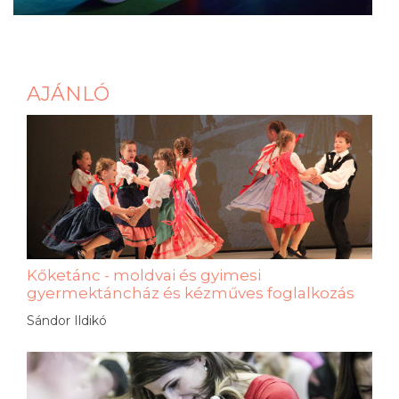
AJÁNLÓ
Kőketánc - moldvai és gyimesi
gyermektáncház és kézműves foglalkozás
Sándor Ildikó