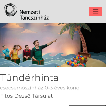
Tündérhinta
csecsemőszínház 0-3 éves korig
Fitos Dezső Társulat