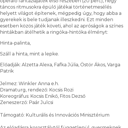
operáló fantáziajáték első részében (20 perc), négy
táncos ritmusokra épülő játékai történetmesélés
helyett világot építenek, mégpedig úgy, hogy abba a
gyerekek is bele tudjanak illeszkedni. Ezt minden
esetben közös játék követi, ahol az apróságok a színes
hintákban átélhetik a ringóka-hintóka élményt:
Hinta-palinta,
Száll a hinta, mint a lepke.
Előadják: Alzetta Alexa, Fafka Júlia, Östör Ákos, Varga
Patrik
Jelmez: Winkler Anna e.h.
Dramaturg, rendező: Kocsis Rozi
Koreográfus: Kocsis Enikő, Fitos Dezső
Zeneszerző: Paár Julcsi
Támogató: Kulturális és Innovációs Minisztérium
Az előadásra korosztálytól függetlenül, gyermeknek