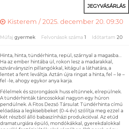
JEGYVÁSÁRLÁS
Kisterem /
2025. december 20. 09:30
Műfaj
gyermek
Felvonások száma
1
Időtartam
20
Hinta, hinta, tündérhinta, repül, szárnyal a magasba…
Ha az ember hintába ül, rokon lesz a madarakkal,
szivárványszín pillangókkal, kitágul a láthatára, a
lentet a fent leváltja. Aztán újra ringat a hinta, fel – le –
fel -le, ahogy egykor anya karja.
Félelmek és szorongások huss eltűnnek, elrepülnek.
A tündérhinták táncosokkal nagyon egy húron
pendülnek. A Fitos Dezső Társulat Tündérhinta című
előadása a legkisebbeket (0-4 év) szólítja meg ezzel a
két részből álló babaszínházi produkcióval. Az etűd
dramaturgiára épülő, mondókákkal, gyerekdalokkal