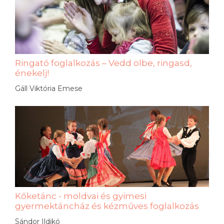
Ringató foglalkozás – Vedd ölbe, ringasd,
énekelj!
Gáll Viktória Emese
Kőketánc - moldvai és gyimesi
gyermektáncház és kézműves foglalkozás
Sándor Ildikó