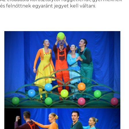
és felnőttnek egyaránt jegyet kell váltani.