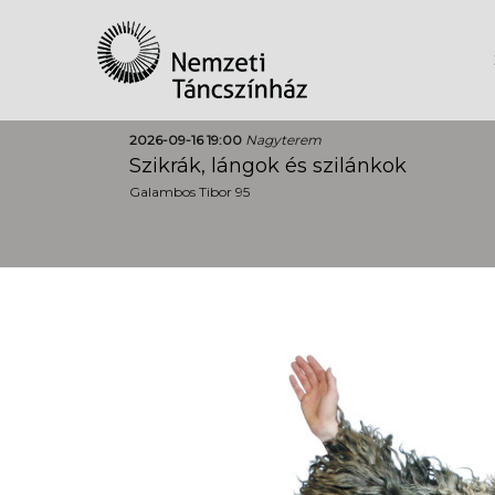
2026-09-16 19:00
Nagyterem
Szikrák, lángok és szilánkok
Galambos Tibor 95