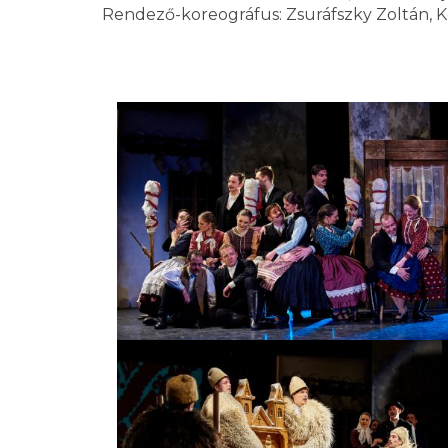
Rendező-koreográfus: Zsuráfszky Zoltán, Ko