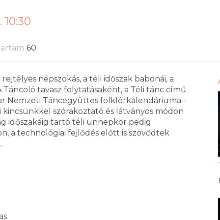
. 10:30
tartam
60
ejtélyes népszokás, a téli időszak babonái, a
 Táncoló tavasz folytatásaként, a Téli tánc című
ar Nemzeti Táncegyüttes folklórkalendáriuma -
zi kincsünkkel szórakoztató és látványos módon
ang időszakáig tartó téli ünnepkör pedig
, a technológiai fejlődés előtt is szövődtek
…
as