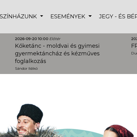
SZÍNHÁZUNK
ESEMÉNYEK
JEGY - ÉS B
2026-09-20 10:00
Előtér
20
Kőketánc - moldvai és gyimesi
FR
gyermektáncház és kézműves
Dud
foglalkozás
Sándor Ildikó