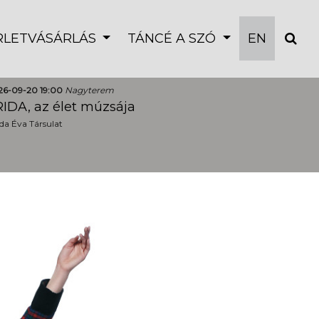
ÉRLETVÁSÁRLÁS
TÁNCÉ A SZÓ
EN
26-09-20 19:00
Nagyterem
IDA, az élet múzsája
a Éva Társulat