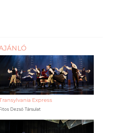
AJÁNLÓ
Transylvania Express
Fitos Dezső Társulat