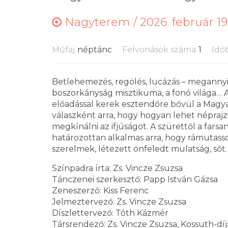
Nagyterem /
2026. február 19
Műfaj
néptánc
Felvonások száma
1
Idő
Betlehemezés, regölés, lucázás – megannyi r
boszorkányság misztikuma, a fonó világa… A
előadással kerek esztendőre bővül a Magy
válaszként arra, hogy hogyan lehet népraj
megkínálni az ifjúságot. A szürettől a fars
határozottan alkalmas arra, hogy rámutasson
szerelmek, létezett önfeledt mulatság, sőt
Színpadra írta: Zs. Vincze Zsuzsa
Tánczenei szerkesztő: Papp István Gázsa
Zeneszerző: Kiss Ferenc
Jelmeztervező: Zs. Vincze Zsuzsa
Díszlettervező: Tóth Kázmér
Társrendező: Zs. Vincze Zsuzsa, Kossuth-díj