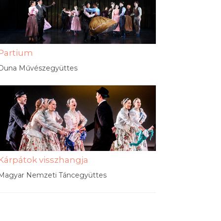
Partium
Duna Művészegyüttes
Kárpátok visszhangja
Magyar Nemzeti Táncegyüttes