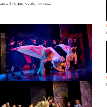
ssuth-díjas, kiváló művész