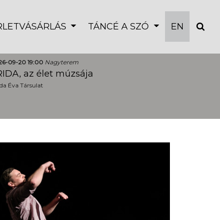
ÉRLETVÁSÁRLÁS
TÁNCÉ A SZÓ
EN
26-09-20 19:00
Nagyterem
IDA, az élet múzsája
a Éva Társulat