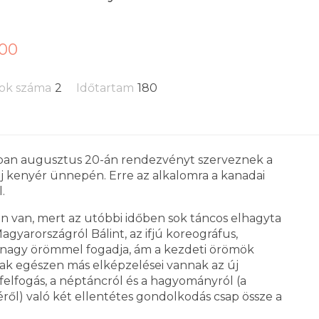
:00
ok száma
2
Időtartam
180
zában augusztus 20-án rendezvényt szerveznek a
új kenyér ünnepén. Erre az alkalomra a kanadai
.
n van, mert az utóbbi időben sok táncos elhagyta
gyarországról Bálint, az ifjú koreográfus,
 nagy örömmel fogadja, ám a kezdeti örömök
tnak egészen más elképzelései vannak az új
gfelfogás, a néptáncról és a hagyományról (a
l) való két ellentétes gondolkodás csap össze a