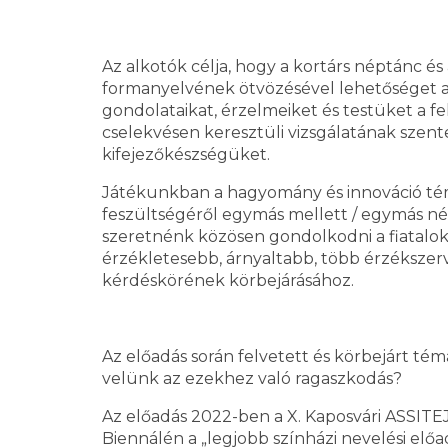
Az alkotók célja, hogy a kortárs néptánc és
formanyelvének ötvözésével lehetőséget a
gondolataikat, érzelmeiket és testüket a 
cselekvésen keresztüli vizsgálatának szente
kifejezőkészségüket.
Játékunkban a hagyomány és innováció tém
feszültségéről egymás mellett / egymás né
szeretnénk közösen gondolkodni a fiatalok
érzékletesebb, árnyaltabb, több érzékszerv
kérdéskörének körbejárásához.
Az előadás során felvetett és körbejárt té
velünk az ezekhez való ragaszkodás?
Az előadás 2022-ben a X. Kaposvári ASSITE
Biennálén a „legjobb színházi nevelési előa