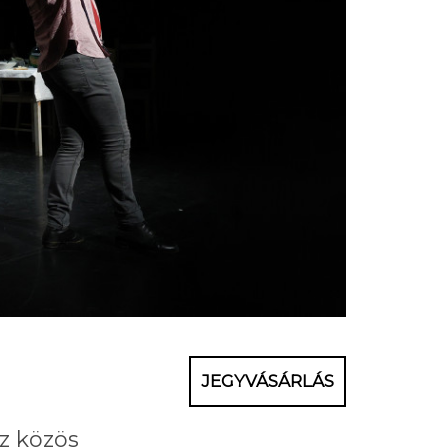
JEGYVÁSÁRLÁS
z közös