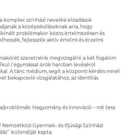
 a komplex színházi nevelési előadások
djanak a középiskolásoknak arra, hogy
felkínált problémakör közös értelmezésen és
lhessék, fejlesszék aktív értelmi és érzelmi
akörét szeretnénk megvizsgálni; a két fogalom
lkül / egymással örök harcban levéséről
kal. A tánc médium, segít a központi kérdés minél
et bekapcsoló vizsgálatához, az identitás
ma/problémák: Hagyomány és innováció – mit tesz
J Nemzetközi Gyermek- és Ifjúsági Színházi
dás” különdíját kapta.