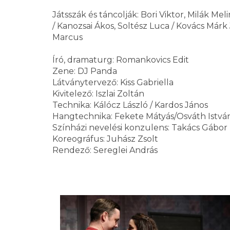
Játsszák és táncolják: Bori Viktor, Milák M
/ Kanozsai Ákos, Soltész Luca / Kovács Márk
Marcus
Író, dramaturg: Romankovics Edit
Zene: DJ Panda
Látványtervező: Kiss Gabriella
Kivitelező: Iszlai Zoltán
Technika: Kálócz László / Kardos János
Hangtechnika: Fekete Mátyás/Osváth Istvá
Színházi nevelési konzulens: Takács Gábor
Koreográfus: Juhász Zsolt
Rendező: Sereglei András