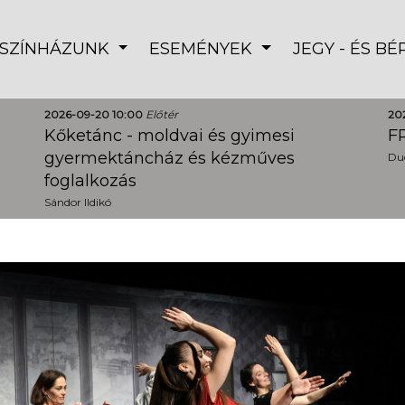
SZÍNHÁZUNK
ESEMÉNYEK
JEGY - ÉS B
2026-09-20 10:00
Előtér
20
Kőketánc - moldvai és gyimesi
FR
gyermektáncház és kézműves
Dud
foglalkozás
Sándor Ildikó