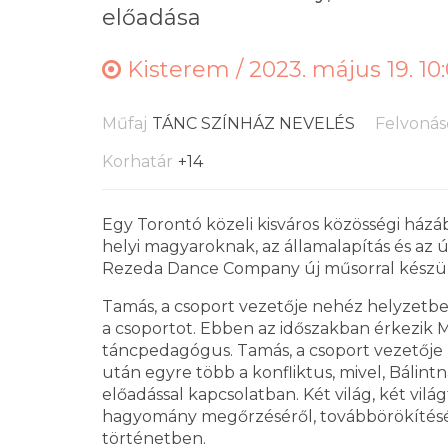
előadása
Kisterem /
2023. május 19. 10
Műfaj
TÁNC SZÍNHÁZ NEVELÉS
Felvonás
Korhatár
+14
Egy Torontó közeli kisváros közösségi há
helyi magyaroknak, az államalapítás és az 
Rezeda Dance Company új műsorral készül
Tamás, a csoport vezetője nehéz helyzetbe
a csoportot. Ebben az időszakban érkezik Ma
táncpedagógus. Tamás, a csoport vezetője
után egyre több a konfliktus, mivel, Bálin
előadással kapcsolatban. Két világ, két vilá
hagyomány megőrzéséről, továbbörökítésérő
történetben.