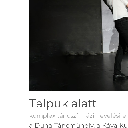
Talpuk alatt
komplex táncszínházi nevelési e
a Duna Táncműhely, a Káva Kul