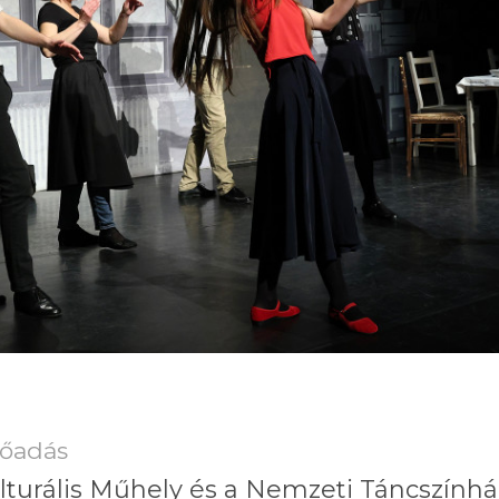
lőadás
turális Műhely és a Nemzeti Táncszínhá