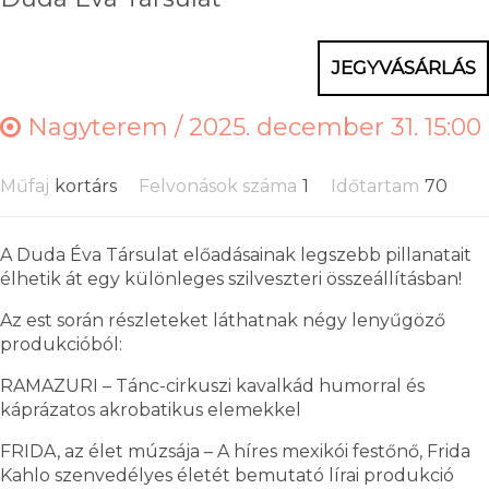
JEGYVÁSÁRLÁS
Nagyterem /
2025. december 31. 15:00
Műfaj
kortárs
Felvonások száma
1
Időtartam
70
A Duda Éva Társulat előadásainak legszebb pillanatait
élhetik át egy különleges szilveszteri összeállításban!
Az est során részleteket láthatnak négy lenyűgöző
produkcióból:
RAMAZURI – Tánc-cirkuszi kavalkád humorral és
káprázatos akrobatikus elemekkel
FRIDA, az élet múzsája – A híres mexikói festőnő, Frida
Kahlo szenvedélyes életét bemutató lírai produkció