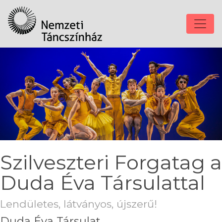
Szilveszteri Forgatag a
Duda Éva Társulattal
Lendületes, látványos, újszerű!
Duda Éva Társulat