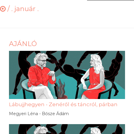
/
. január .
AJÁNLÓ
Lábujjhegyen - Zenéről és táncról, párban
Megyeri Léna - Bősze Ádám