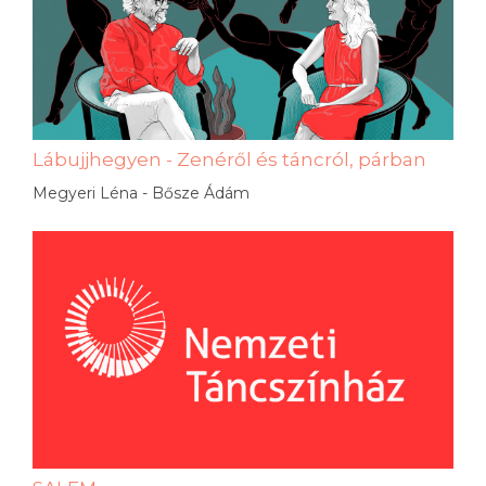
Lábujjhegyen - Zenéről és táncról, párban
Megyeri Léna - Bősze Ádám