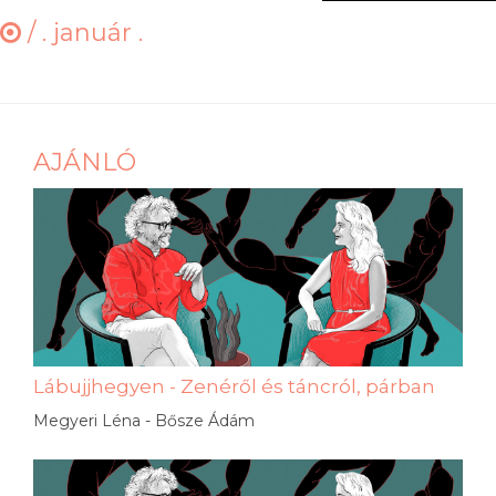
/
. január .
AJÁNLÓ
Lábujjhegyen - Zenéről és táncról, párban
Megyeri Léna - Bősze Ádám