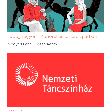
Lábujjhegyen - Zenéről és táncról, párban
Megyeri Léna - Bősze Ádám