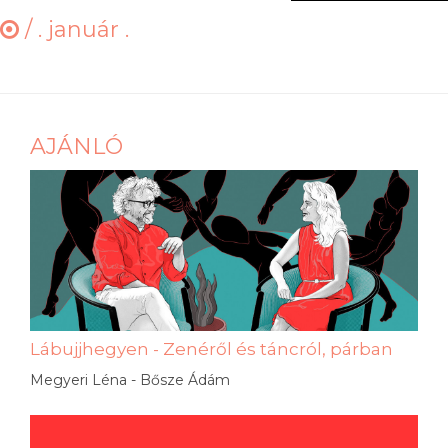
/
. január .
AJÁNLÓ
Lábujjhegyen - Zenéről és táncról, párban
Megyeri Léna - Bősze Ádám