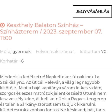
JEGYVÁSÁRLÁS
Keszthely Balaton Színház –
Színházterem /
2023. szeptember 07.
11:00
Műfaj
gyermek
Felvonások száma
1
Időtartam
70
Korhatár
+6
Mindenki a fedélzetre! Napkeltekor útnak indul a
Szélkirálynő. Az úticél Pelevár, a világ legnagyobb
kikötője. Mint a hajó kapitánya várom lelkes, vidám,
szorgos és eszes matrózok jelentkezését! Utunk nem
lesz veszélytelen, át kell kelnünk a Ragacs-tengeren
és talán a Sárkány-szorost sem tudjuk kikerülni,
küldetésünk azonban fontos! Ne késlekedj hát, tarts