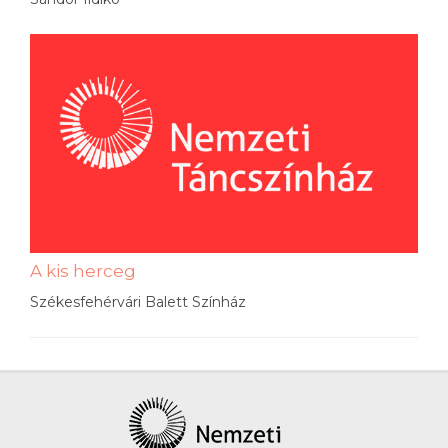
A kis herceg
Székesfehérvári Balett Színház