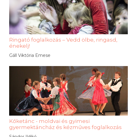
Ringató foglalkozás – Vedd ölbe, ringasd,
énekelj!
Gáll Viktória Emese
Kőketánc - moldvai és gyimesi
gyermektáncház és kézműves foglalkozás
Sándor Ildikó