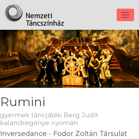
Rumini
gyermek táncjáték Berg Judit
kalandregénye nyomán
Inversedance - Fodor Zoltán Társulat