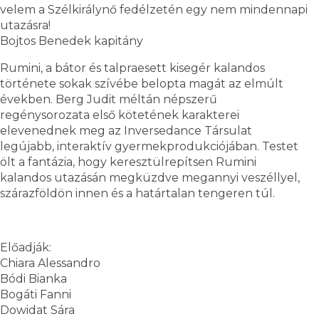
velem a Szélkirálynő fedélzetén egy nem mindennapi
utazásra!
Bojtos Benedek kapitány
Rumini, a bátor és talpraesett kisegér kalandos
története sokak szívébe belopta magát az elmúlt
években. Berg Judit méltán népszerű
regénysorozata első kötetének karakterei
elevenednek meg az Inversedance Társulat
legújabb, interaktív gyermekprodukciójában. Testet
ölt a fantázia, hogy keresztülrepítsen Rumini
kalandos utazásán megküzdve megannyi veszéllyel,
szárazföldön innen és a határtalan tengeren túl.
Előadják:
Chiara Alessandro
Bódi Bianka
Bogáti Fanni
Dowidat Sára