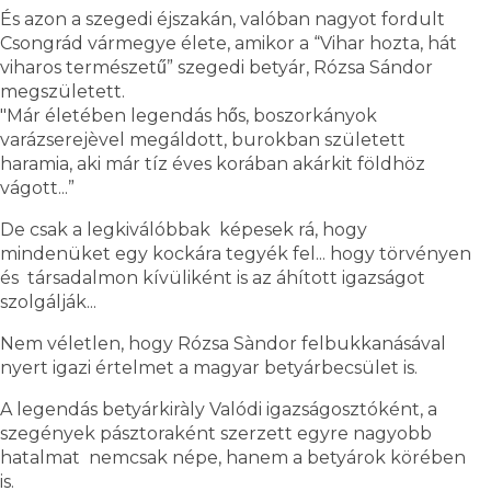
És azon a szegedi éjszakán, valóban nagyot fordult
Csongrád vármegye élete, amikor a “Vihar hozta, hát
viharos természetű” szegedi betyár, Rózsa Sándor
megszületett.
"Már életében legendás hős, boszorkányok
varázserejèvel megáldott, burokban született
haramia, aki már tíz éves korában akárkit földhöz
vágott...”
De csak a legkiválóbbak képesek rá, hogy
mindenüket egy kockára tegyék fel... hogy törvényen
és társadalmon kívüliként is az áhított igazságot
szolgálják...
Nem véletlen, hogy Rózsa Sàndor felbukkanásával
nyert igazi értelmet a magyar betyárbecsület is.
A legendás betyárkiràly Valódi igazságosztóként, a
szegények pásztoraként szerzett egyre nagyobb
hatalmat nemcsak népe, hanem a betyárok körében
is.