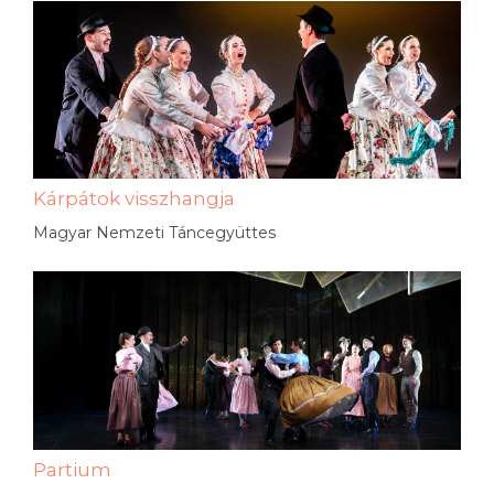
Kárpátok visszhangja
Magyar Nemzeti Táncegyüttes
Partium