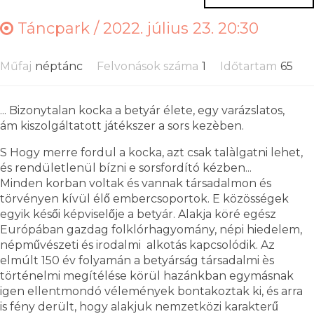
Táncpark /
2022. július 23. 20:30
Műfaj
néptánc
Felvonások száma
1
Időtartam
65
... Bizonytalan kocka a betyár élete, egy varázslatos,
ám kiszolgáltatott játékszer a sors kezèben.
S Hogy merre fordul a kocka, azt csak talàlgatni lehet,
és rendületlenül bízni e sorsfordító kézben...
Minden korban voltak és vannak társadalmon és
törvényen kívül élő embercsoportok. E közösségek
egyik késői képviselője a betyár. Alakja köré egész
Európában gazdag folklórhagyomány, népi hiedelem,
népművészeti és irodalmi alkotás kapcsolódik. Az
elmúlt 150 év folyamán a betyárság társadalmi ès
történelmi megítélése körül hazánkban egymásnak
igen ellentmondó vélemények bontakoztak ki, és arra
is fény derült, hogy alakjuk nemzetközi karakterű