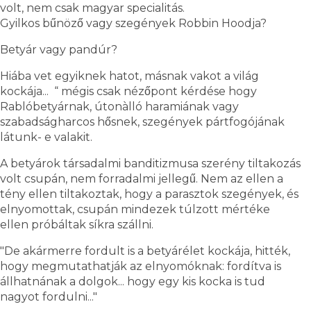
volt, nem csak magyar specialitás.
Gyilkos bűnöző vagy szegények Robbin Hoodja?
Betyár vagy pandúr?
Hiába vet egyiknek hatot, másnak vakot a világ
kockája... “ mégis csak nézőpont kérdése hogy
Rablóbetyárnak, útonàlló haramiának vagy
szabadságharcos hősnek, szegények pártfogójának
látunk- e valakit.
A betyárok társadalmi banditizmusa szerény tiltakozás
volt csupán, nem forradalmi jellegű. Nem az ellen a
tény ellen tiltakoztak, hogy a parasztok szegények, és
elnyomottak, csupán mindezek túlzott mértéke
ellen próbáltak síkra szállni.
"De akármerre fordult is a betyárélet kockája, hitték,
hogy megmutathatják az elnyomóknak: fordítva is
állhatnának a dolgok... hogy egy kis kocka is tud
nagyot fordulni..."