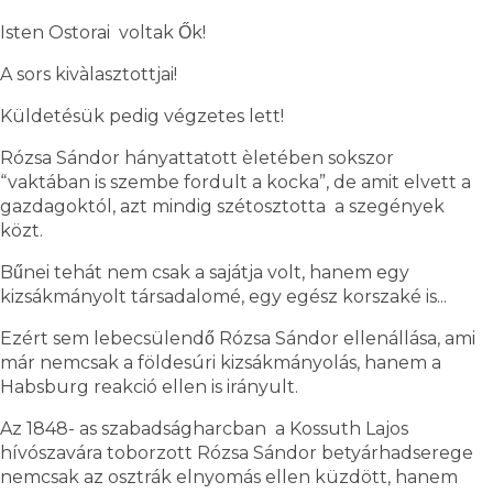
Isten Ostorai voltak Ők!
A sors kivàlasztottjai!
Küldetésük pedig végzetes lett!
Rózsa Sándor hányattatott èletében sokszor
“vaktában is szembe fordult a kocka”, de amit elvett a
gazdagoktól, azt mindig szétosztotta a szegények
közt.
Bűnei tehát nem csak a sajátja volt, hanem egy
kizsákmányolt társadalomé, egy egész korszaké is...
Ezért sem lebecsülendő Rózsa Sándor ellenállása, ami
már nemcsak a földesúri kizsákmányolás, hanem a
Habsburg reakció ellen is irányult.
Az 1848- as szabadságharcban a Kossuth Lajos
hívószavára toborzott Rózsa Sándor betyárhadserege
nemcsak az osztrák elnyomás ellen küzdött, hanem