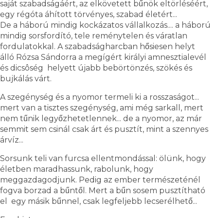
saját szabadságáért, az elkövetett bűnök eltörléséért,
egy régóta áhított törvényes, szabad életért...
De a háború mindig kockázatos vállalkozás.... a háború
mindig sorsfordító, tele reménytelen és váratlan
fordulatokkal. A szabadságharcban hősiesen helyt
álló Rózsa Sándorra a megígért királyi amnesztialevél
és dicsôség helyett újabb bebörtönzés, szökés és
bujkálás várt.
A szegénység és a nyomor termeli ki a rosszaságot...
mert van a tisztes szegénység, ami még sarkall, mert
nem tűnik legyőzhetetlennek... de a nyomor, az már
semmit sem csinál csak árt és pusztít, mint a szennyes
árvíz...
Sorsunk teli van furcsa ellentmondással: ölünk, hogy
életben maradhassunk, rabolunk, hogy
meggazdagodjunk. Pedig az ember természeténél
fogva borzad a bűntől. Mert a bűn sosem pusztítható
el egy másik bűnnel, csak legfeljebb lecserélhető...