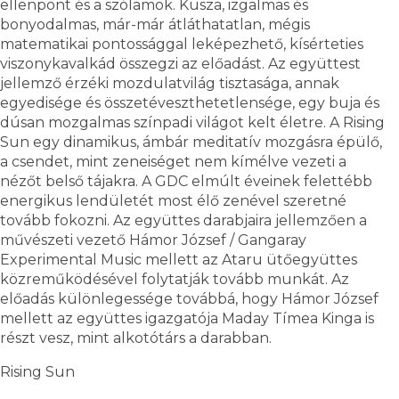
ellenpont és a szólamok. Kusza, izgalmas és
bonyodalmas, már-már átláthatatlan, mégis
matematikai pontossággal leképezhető, kísérteties
viszonykavalkád összegzi az előadást. Az együttest
jellemző érzéki mozdulatvilág tisztasága, annak
egyedisége és összetéveszthetetlensége, egy buja és
dúsan mozgalmas színpadi világot kelt életre. A Rising
Sun egy dinamikus, ámbár meditatív mozgásra épülő,
a csendet, mint zeneiséget nem kímélve vezeti a
nézőt belső tájakra. A GDC elmúlt éveinek felettébb
energikus lendületét most élő zenével szeretné
tovább fokozni. Az együttes darabjaira jellemzően a
művészeti vezető Hámor József / Gangaray
Experimental Music mellett az Ataru ütőegyüttes
közreműködésével folytatják tovább munkát. Az
előadás különlegessége továbbá, hogy Hámor József
mellett az együttes igazgatója Maday Tímea Kinga is
részt vesz, mint alkotótárs a darabban.
Rising Sun