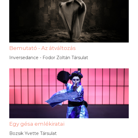
Bemutató - Az átváltozás
Inversedance - Fodor Zoltán Társulat
Egy gésa emlékiratai
Bozsik Yvette Társulat