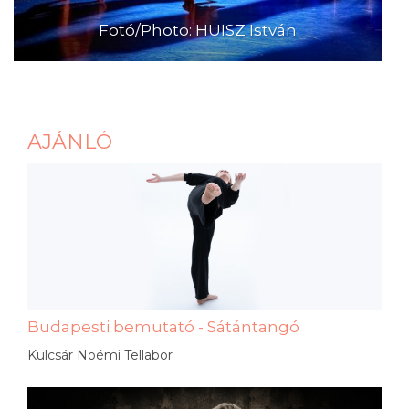
Fotó/Photo: HUISZ István
AJÁNLÓ
Budapesti bemutató - Sátántangó
Kulcsár Noémi Tellabor