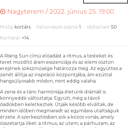
Nagyterem /
2022. június 25. 19:00
Műfaj
kortárs
Felvonások száma
1
Időtartam
50
Korhatár
+14
A Rising Sun című előadást a ritmus, a testeket és
teret mozdító áram esszenciája és az elemi ösztön
erejének sokszínűsége határozza meg. Az együttes a
zenét állítja az inspiráció központjába, ám ezúttal
hangsúlyosabb módon, mint eddig valaha.
A zene és a tánc harmóniája életünk drámáit is
könnyeddé változtatja. Együtt, még a távoli
ősidőkben keletkeztek. Útjaik később elváltak, de
minden időben megmaradt az egymásra utaltságuk
érzete. A szerkesztésben sok a közös vonás, amely
összetartja őket: a ritmus, az ütem, a párhuzam, az