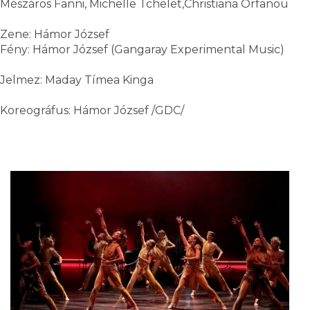
Mészáros Fanni, Michelle Tchelet,Christiana Orfanou
Zene: Hámor József
Fény: Hámor József (Gangaray Experimental Music)
Jelmez: Maday Tímea Kinga
Koreográfus: Hámor József /GDC/