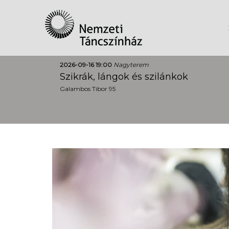
2026-09-16 19:00
Nagyterem
Szikrák, lángok és szilánkok
Galambos Tibor 95