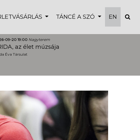
ÉRLETVÁSÁRLÁS
TÁNCÉ A SZÓ
EN
26-09-20 19:00
Nagyterem
IDA, az élet múzsája
a Éva Társulat