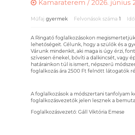
Kamaraterem /
2026. június 2
Műfaj
gyermek
Felvonások száma
1
Idő
A Ringató foglalkozásokon megismertetjük 
lehetőségeit. Célunk, hogy a szülők és a gy
Várunk mindenkit, aki maga is úgy érzi, fon
szívesen énekel, bővíti a dalkincsét, vagy
határainkon túl is ismert, népszerű módsz
foglalkozás ára 2500 Ft felnőtt látogatók r
A foglalkozások a módszertani tanfolyam ke
foglalkozásvezetők jelen lesznek a bemut
Foglalkozásvezető: Gáll Viktória Emese