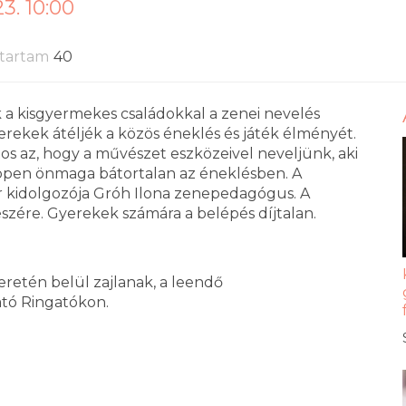
3. 10:00
tartam
40
a kisgyermekes családokkal a zenei nevelés
erekek átéljék a közös éneklés és játék élményét.
tos az, hogy a művészet eszközeivel neveljünk, aki
 éppen önmaga bátortalan az éneklésben. A
er kidolgozója Gróh Ilona zenepedagógus. A
észére. Gyerekek számára a belépés díjtalan.
retén belül zajlanak, a leendő
ató Ringatókon.