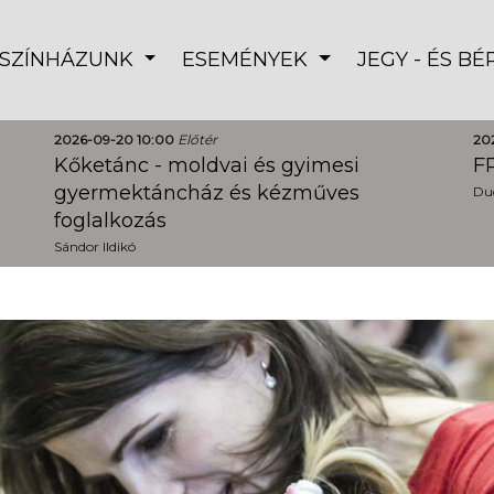
SZÍNHÁZUNK
ESEMÉNYEK
JEGY - ÉS B
2026-09-20 10:00
Előtér
20
Kőketánc - moldvai és gyimesi
FR
gyermektáncház és kézműves
Dud
foglalkozás
Sándor Ildikó