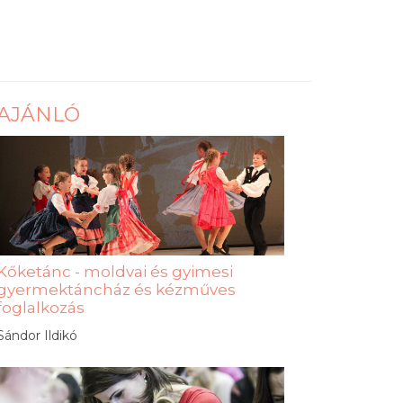
AJÁNLÓ
Kőketánc - moldvai és gyimesi
gyermektáncház és kézműves
foglalkozás
Sándor Ildikó