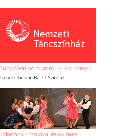
Budapesti bemutató - A Kis Herceg
Székesfehérvári Balett Színház
Kőketánc - moldvai és gyimesi