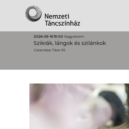
2026-09-16 19:00
Nagyterem
Szikrák, lángok és szilánkok
Galambos Tibor 95