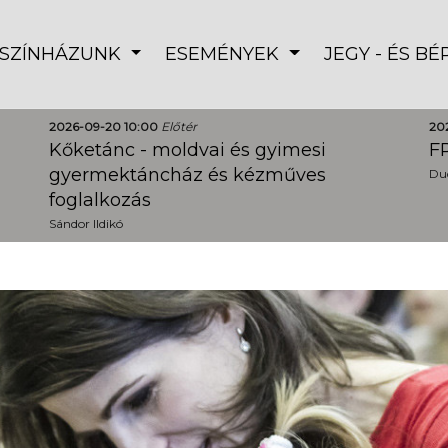
SZÍNHÁZUNK
ESEMÉNYEK
JEGY - ÉS B
2026-09-20 10:00
Előtér
20
Kőketánc - moldvai és gyimesi
FR
gyermektáncház és kézműves
Dud
foglalkozás
Sándor Ildikó