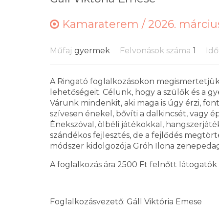
Kamaraterem /
2026. március
Műfaj
gyermek
Felvonások száma
1
Idő
A Ringató foglalkozásokon megismertetjük 
lehetőségeit. Célunk, hogy a szülők és a gy
Várunk mindenkit, aki maga is úgy érzi, fon
szívesen énekel, bővíti a dalkincsét, vagy
Énekszóval, ölbéli játékokkal, hangszerját
szándékos fejlesztés, de a fejlődés megtörté
módszer kidolgozója Gróh Ilona zenepeda
A foglalkozás ára 2500 Ft felnőtt látogatók
Foglalkozásvezető: Gáll Viktória Emese