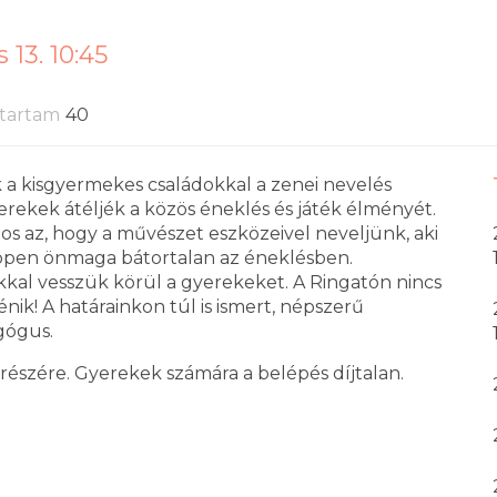
 13. 10:45
tartam
40
a kisgyermekes családokkal a zenei nevelés
erekek átéljék a közös éneklés és játék élményét.
tos az, hogy a művészet eszközeivel neveljünk, aki
 éppen önmaga bátortalan az éneklésben.
ékkal vesszük körül a gyerekeket. A Ringatón nincs
nik! A határainkon túl is ismert, népszerű
gógus.
 részére. Gyerekek számára a belépés díjtalan.