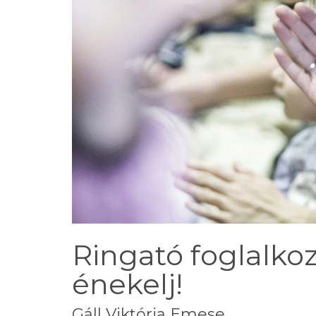
Ringató foglalkoz
énekelj!
Gáll Viktória Emese