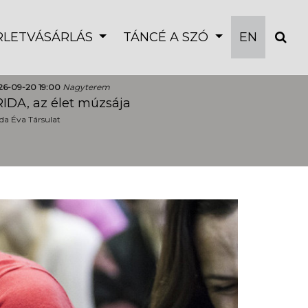
ÉRLETVÁSÁRLÁS
TÁNCÉ A SZÓ
EN
26-09-20 19:00
Nagyterem
IDA, az élet múzsája
a Éva Társulat