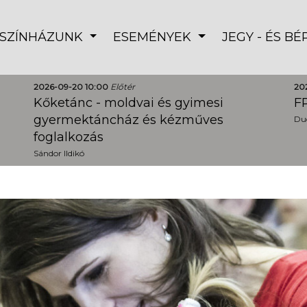
SZÍNHÁZUNK
ESEMÉNYEK
JEGY - ÉS B
2026-09-20 10:00
Előtér
20
Kőketánc - moldvai és gyimesi
FR
gyermektáncház és kézműves
Dud
foglalkozás
Sándor Ildikó