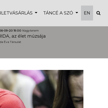
ÉRLETVÁSÁRLÁS
TÁNCÉ A SZÓ
EN
26-09-20 19:00
Nagyterem
IDA, az élet múzsája
a Éva Társulat