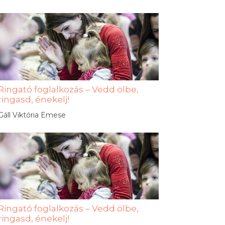
Ringató foglalkozás – Vedd ölbe,
ringasd, énekelj!
Gáll Viktória Emese
Ringató foglalkozás – Vedd ölbe,
ringasd, énekelj!