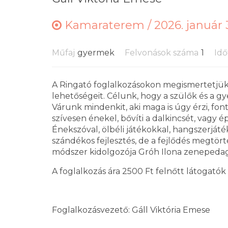
Kamaraterem /
2026. január 
Műfaj
gyermek
Felvonások száma
1
Idő
A Ringató foglalkozásokon megismertetjük 
lehetőségeit. Célunk, hogy a szülők és a gy
Várunk mindenkit, aki maga is úgy érzi, fon
szívesen énekel, bővíti a dalkincsét, vagy
Énekszóval, ölbéli játékokkal, hangszerját
szándékos fejlesztés, de a fejlődés megtörté
módszer kidolgozója Gróh Ilona zenepeda
A foglalkozás ára 2500 Ft felnőtt látogatók
Foglalkozásvezető: Gáll Viktória Emese