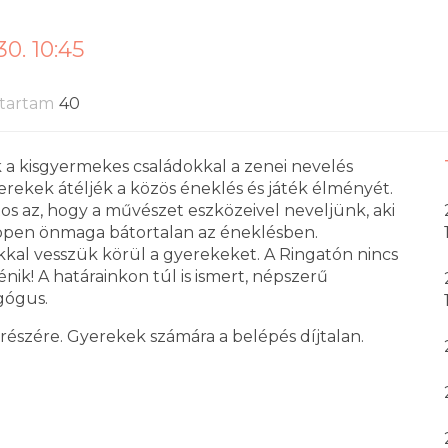
30. 10:45
tartam
40
a kisgyermekes családokkal a zenei nevelés
erekek átéljék a közös éneklés és játék élményét.
tos az, hogy a művészet eszközeivel neveljünk, aki
 éppen önmaga bátortalan az éneklésben.
ékkal vesszük körül a gyerekeket. A Ringatón nincs
nik! A határainkon túl is ismert, népszerű
gógus.
 részére. Gyerekek számára a belépés díjtalan.