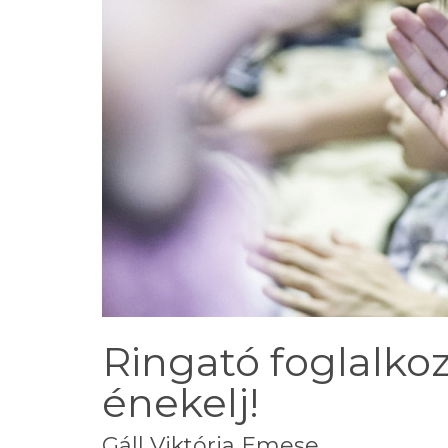
Ringató foglalkoz
énekelj!
Gáll Viktória Emese