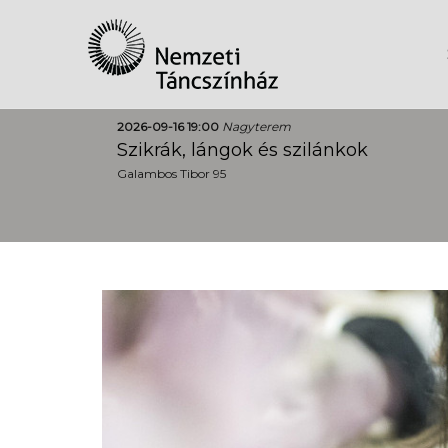
2026-09-16 19:00
Nagyterem
Szikrák, lángok és szilánkok
Galambos Tibor 95