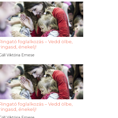
Ringató foglalkozás – Vedd ölbe,
ringasd, énekelj!
Gáll Viktória Emese
Ringató foglalkozás – Vedd ölbe,
ringasd, énekelj!
Gáll Viktória Emese