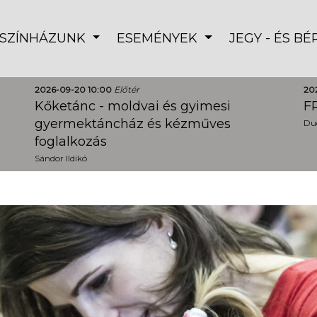
SZÍNHÁZUNK
ESEMÉNYEK
JEGY - ÉS B
2026-09-20 10:00
Előtér
20
Kőketánc - moldvai és gyimesi
FR
gyermektáncház és kézműves
Dud
foglalkozás
Sándor Ildikó