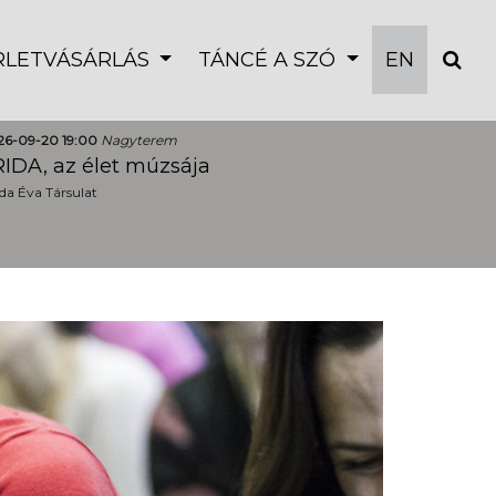
ÉRLETVÁSÁRLÁS
TÁNCÉ A SZÓ
EN
26-09-20 19:00
Nagyterem
IDA, az élet múzsája
a Éva Társulat