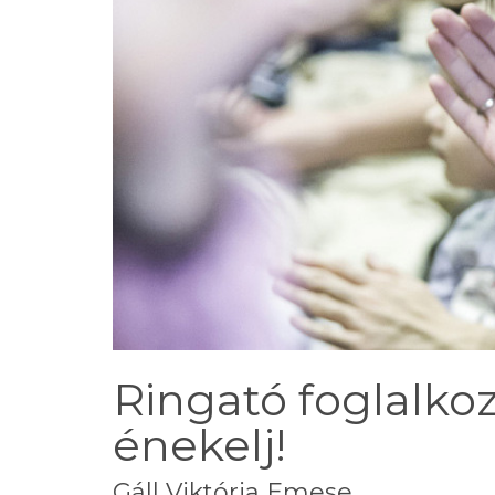
Ringató foglalkoz
énekelj!
Gáll Viktória Emese