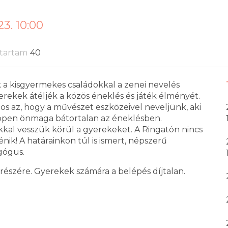
23. 10:00
tartam
40
a kisgyermekes családokkal a zenei nevelés
erekek átéljék a közös éneklés és játék élményét.
tos az, hogy a művészet eszközeivel neveljünk, aki
 éppen önmaga bátortalan az éneklésben.
ékkal vesszük körül a gyerekeket. A Ringatón nincs
nik! A határainkon túl is ismert, népszerű
gógus.
 részére. Gyerekek számára a belépés díjtalan.