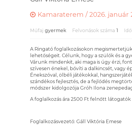
Kamaraterem /
2026. január 
Műfaj
gyermek
Felvonások száma
1
Idő
A Ringató foglalkozásokon megismertetjük 
lehetőségeit. Célunk, hogy a szülők és a gy
Várunk mindenkit, aki maga is úgy érzi, fon
szívesen énekel, bővíti a dalkincsét, vagy
Énekszóval, ölbéli játékokkal, hangszerját
szándékos fejlesztés, de a fejlődés megtörté
módszer kidolgozója Gróh Ilona zenepeda
A foglalkozás ára 2500 Ft felnőtt látogatók
Foglalkozásvezető: Gáll Viktória Emese