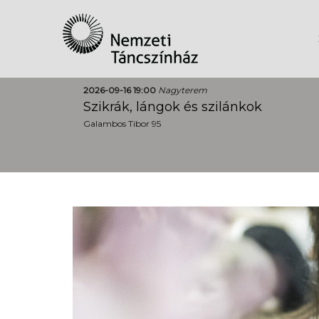
2026-09-16 19:00
Nagyterem
Szikrák, lángok és szilánkok
Galambos Tibor 95