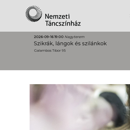
2026-09-16 19:00
Nagyterem
Szikrák, lángok és szilánkok
Galambos Tibor 95