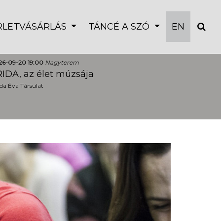
ÉRLETVÁSÁRLÁS
TÁNCÉ A SZÓ
EN
26-09-20 19:00
Nagyterem
IDA, az élet múzsája
a Éva Társulat