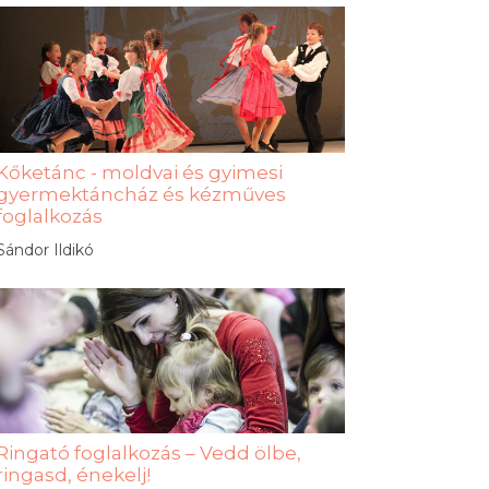
Kőketánc - moldvai és gyimesi
gyermektáncház és kézműves
foglalkozás
Sándor Ildikó
Ringató foglalkozás – Vedd ölbe,
ringasd, énekelj!