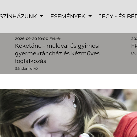
SZÍNHÁZUNK
ESEMÉNYEK
JEGY - ÉS B
2026-09-20 10:00
Előtér
20
Kőketánc - moldvai és gyimesi
FR
gyermektáncház és kézműves
Dud
foglalkozás
Sándor Ildikó