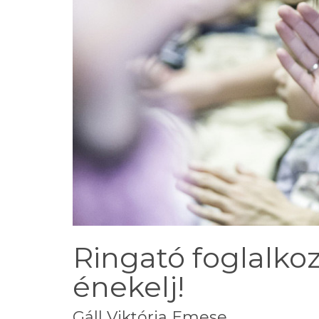
Ringató foglalkoz
énekelj!
Gáll Viktória Emese