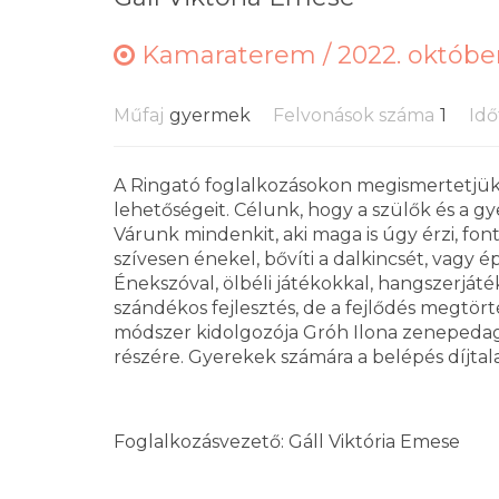
Kamaraterem /
2022. október
Műfaj
gyermek
Felvonások száma
1
Idő
A Ringató foglalkozásokon megismertetjük 
lehetőségeit. Célunk, hogy a szülők és a gy
Várunk mindenkit, aki maga is úgy érzi, fon
szívesen énekel, bővíti a dalkincsét, vagy
Énekszóval, ölbéli játékokkal, hangszerját
szándékos fejlesztés, de a fejlődés megtörté
módszer kidolgozója Gróh Ilona zenepedagó
részére. Gyerekek számára a belépés díjtal
Foglalkozásvezető: Gáll Viktória Emese