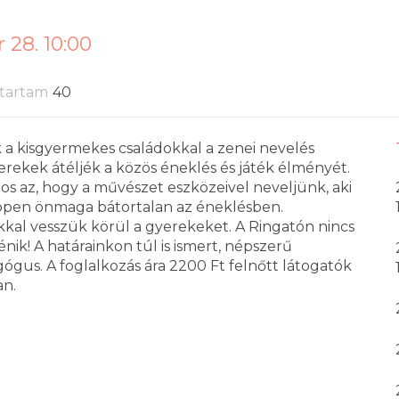
 28. 10:00
tartam
40
a kisgyermekes családokkal a zenei nevelés
erekek átéljék a közös éneklés és játék élményét.
tos az, hogy a művészet eszközeivel neveljünk, aki
 éppen önmaga bátortalan az éneklésben.
ékkal vesszük körül a gyerekeket. A Ringatón nincs
nik! A határainkon túl is ismert, népszerű
gus. A foglalkozás ára 2200 Ft felnőtt látogatók
an.