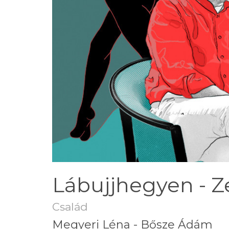
Lábujjhegyen - Ze
Család
Megyeri Léna - Bősze Ádám