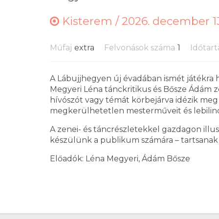
Kisterem /
2026. december 13
Műfaj
extra
Felvonások száma
1
Időtar
A Lábujjhegyen új évadában ismét játékra h
Megyeri Léna tánckritikus és Bősze Ádám 
hívószót vagy témát körbejárva idézik meg 
megkerülhetetlen mesterműveit és lebilinc
A zenei- és táncrészletekkel gazdagon illus
készülünk a publikum számára – tartsanak
Előadók: Léna Megyeri, Ádám Bősze