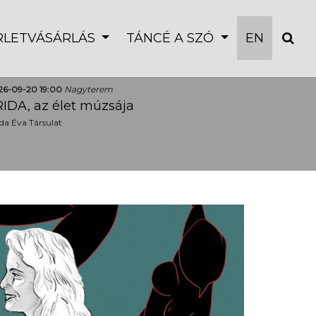
ÉRLETVÁSÁRLÁS
TÁNCÉ A SZÓ
EN
26-09-20 19:00
Nagyterem
IDA, az élet múzsája
a Éva Társulat