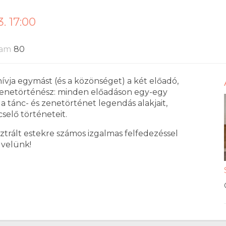
. 17:00
tam
80
ívja egymást (és a közönséget) a két előadó,
zenetörténész: minden előadáson egy-egy
a tánc- és zenetörténet legendás alakjait,
selő történeteit.
ztrált estekre számos izgalmas felfedezéssel
 velünk!