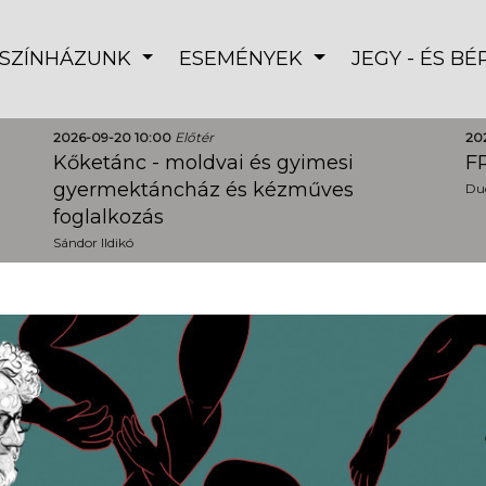
SZÍNHÁZUNK
ESEMÉNYEK
JEGY - ÉS B
2026-09-20 10:00
Előtér
20
Kőketánc - moldvai és gyimesi
FR
gyermektáncház és kézműves
Dud
foglalkozás
Sándor Ildikó