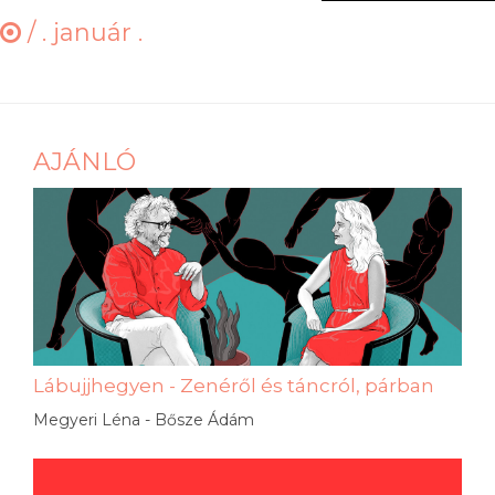
/
. január .
AJÁNLÓ
Lábujjhegyen - Zenéről és táncról, párban
Megyeri Léna - Bősze Ádám