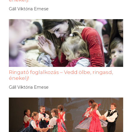
Gáll Viktória Emese
Ringató foglalkozás – Vedd ölbe, ringasd,
énekelj!
Gáll Viktória Emese