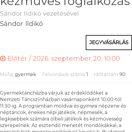
kézműves foglalkozás
Sándor Ildikó vezetésével
Sándor Ildikó
JEGYVÁSÁRLÁS
Előtér /
2026. szeptember 20. 10:00
Műfaj
gyermek
Felvonások száma
1
Időtartam
90
Gyermektáncházba várjuk az érdeklődőket a
Nemzeti Táncszínházban vasárnaponként 10:00-tól
11:30-ig. A programban moldvai és gyimesi népzene és
néptáncok, énekes népi játékok, népmesék, a
legkisebbek számára ölbeli játékok és kézművesség
szerepelnek. Az esztendő menetét mondókákkal, a
népszokások megelevenítésével követjük. Budapest