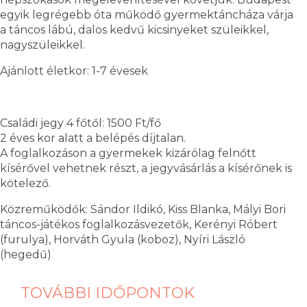
egyik legrégebb óta működő gyermektáncháza várja
a táncos lábú, dalos kedvű kicsinyeket szüleikkel,
nagyszüleikkel.
Ajánlott életkor: 1-7 évesek
Családi jegy 4 főtől: 1500 Ft/fő
2 éves kor alatt a belépés díjtalan.
A foglalkozáson a gyermekek kizárólag felnőtt
kísérővel vehetnek részt, a jegyvásárlás a kísérőnek is
kötelező.
Közreműködők: Sándor Ildikó, Kiss Blanka, Mályi Bori
táncos-játékos foglalkozásvezetők, Kerényi Róbert
(furulya), Horváth Gyula (koboz), Nyíri László
(hegedű)
TOVÁBBI IDŐPONTOK