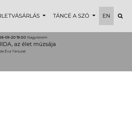
ÉRLETVÁSÁRLÁS
TÁNCÉ A SZÓ
EN
26-09-20 19:00
Nagyterem
IDA, az élet múzsája
a Éva Társulat