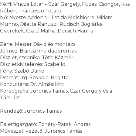
Férfi: Vincze Lotár – Czár Gergely, Füzesi Csongor, Kiss
Róbert, Francesco Totaro
Nő: Nyeste Adrienn – Letizia Melchiorre, Miriam
Munno, Diletta Ranuzzi, Rudisch Boglárka
Gyerekek: Csató Málna, Dorsich Hanna
Zene: Mester Dávid és montázs
Jelmez: Bianca Imelda Jeremias
Díszlet, szcenika: Tóth Kázmér
Díszletkivitelezés: Scabello
Fény: Szabó Dániel
Dramaturg: Szokolai Brigitta
Konzultáns: Dr. Almási Kitti
Koreográfia: Juronics Tamás, Czár Gergely és a
Társulat
Rendező: Juronics Tamás
Balettigazgató: Echéry-Pataki András
Művészeti vezető: Juronics Tamás