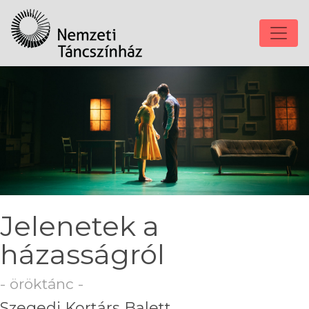
Jelenetek a
házasságról
- öröktánc -
Szegedi Kortárs Balett