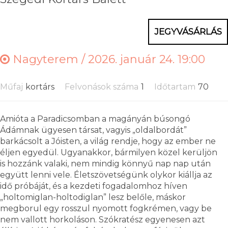
JEGYVÁSÁRLÁS
Nagyterem /
2026. január 24. 19:00
Műfaj
kortárs
Felvonások száma
1
Időtartam
70
Amióta a Paradicsomban a magányán búsongó
Ádámnak ügyesen társat, vagyis „oldalbordát”
barkácsolt a Jóisten, a világ rendje, hogy az ember ne
éljen egyedül. Ugyanakkor, bármilyen közel kerüljön
is hozzánk valaki, nem mindig könnyű nap nap után
együtt lenni vele. Életszövetségünk olykor kiállja az
idő próbáját, és a kezdeti fogadalomhoz híven
„holtomiglan-holtodiglan” lesz belőle, máskor
megborul egy rosszul nyomott fogkrémen, vagy be
nem vallott horkoláson. Szókratész egyenesen azt