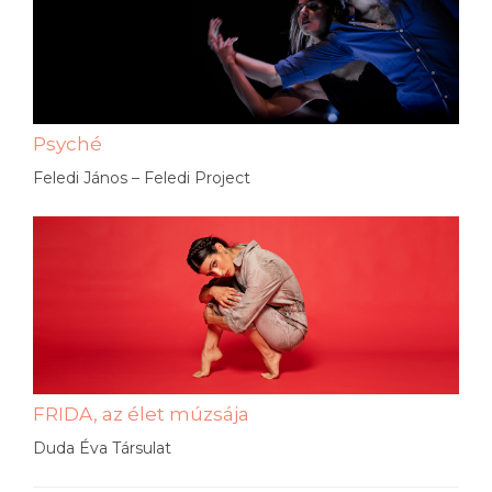
Psyché
Feledi János – Feledi Project
FRIDA, az élet múzsája
Duda Éva Társulat