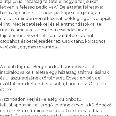
állítja: „A jó házasság feltétele, hogy a férj süket
legyen, a feleség pedig vak.” De a tréfát félretéve:
házasságban élni – csodás párkapcsolati játék, ami
életünk minden vonatkozását, boldogságunk alapjait
érinti. Meglepetésekkel és ellentmondásokkal teli
utazás, amely rossz esetben csalódáshoz és
fájdalomhoz vezethet – ám küldetése szerint
csodához és beteljesedéshez. Örök tánc, kölcsönös
varázslat, egymás teremtése.
A darab Ingmar Bergman kultikus műve által
inspirálódva kelti életre egy házasság széthullásának
és újjászületésének történetét. Egyetlen pár, de
ezúttal nem két ember alkotja, hanem tíz. Öt férfi és
öt nő.
A színpadon Férj és Feleség különböző
lelkiállapotainak alteregói jelennek meg; a különböző
én-részek mind-mind mozdulatban formálódnak