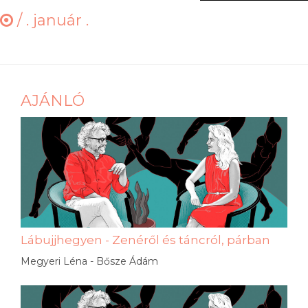
/
. január .
AJÁNLÓ
Lábujjhegyen - Zenéről és táncról, párban
Megyeri Léna - Bősze Ádám