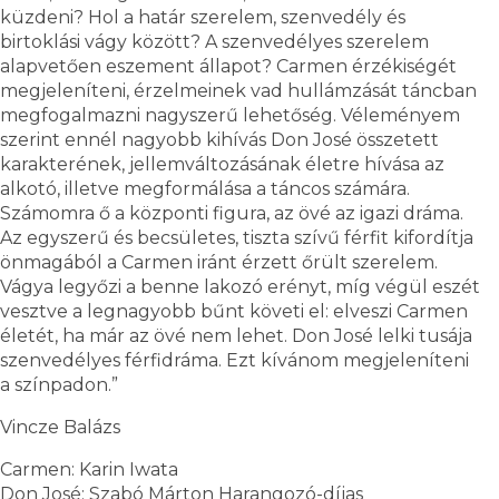
küzdeni? Hol a határ szerelem, szenvedély és
birtoklási vágy között? A szenvedélyes szerelem
alapvetően eszement állapot? Carmen érzékiségét
megjeleníteni, érzelmeinek vad hullámzását táncban
megfogalmazni nagyszerű lehetőség. Véleményem
szerint ennél nagyobb kihívás Don José összetett
karakterének, jellemváltozásának életre hívása az
alkotó, illetve megformálása a táncos számára.
Számomra ő a központi figura, az övé az igazi dráma.
Az egyszerű és becsületes, tiszta szívű férfit kifordítja
önmagából a Carmen iránt érzett őrült szerelem.
Vágya legyőzi a benne lakozó erényt, míg végül eszét
vesztve a legnagyobb bűnt követi el: elveszi Carmen
életét, ha már az övé nem lehet. Don José lelki tusája
szenvedélyes férfidráma. Ezt kívánom megjeleníteni
a színpadon.”
Vincze Balázs
Carmen: Karin Iwata
Don José: Szabó Márton Harangozó-díjas