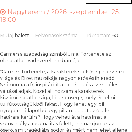
Nagyterem /
2026. szeptember 25.
19:00
Műfaj
balett
Felvonások száma
1
Időtartam
60
Carmen a szabadság szimbóluma. Története az
olthatatlan vad szerelem drámája.
“Carmen története, a karakterek szélsőséges érzelmi
világa és Bizet muzsikája nagyon erős és ihletadó.
Számomra a fő inspirációt a történet és a zene éles
váltásai adják. Közel áll hozzám a karakterek
kiszámíthatatlansága, hirtelensége, mely érzelmi
túlfűtöttségükből fakad. Hogy lehet egy idilli
nyugalmi állapotból egy pillanat alatt az őrület
határára kerülni? Hogy veheti át a hatalmat a
szenvedély a racionalitás felett, honnan jön az az
őserő, ami tragédiába sodor, és miért nem lehet ellene