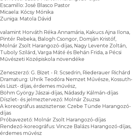
Escamillo: José Blasco Pastor
Micaela: Kócsy Mónika
Zuniga: Matola Dávid
valamint Horváth Réka Annamária, Kakucs Ajna Ilona,
Pintér Rebeka, Balogh Csongor, Domján Kristóf,
Molnár Zsolt Harangozó-díjas, Nagy Levente Zoltán,
Tuboly Szilárd, Varga Máté és Behán Frida, a Pécsi
Művészeti Középiskola növendéke
Zeneszerző: G. Bizet - R. Scsedrin, Riederauer Richárd
Dramaturg: Uhrik Teodóra Nemzet Művésze, Kossuth-
és Liszt- díjas, érdemes művész,
Böhm György Jászai-díjas, Nádasdy Kálmán-díjas
Díszlet- és jelmeztervező: Molnár Zsuzsa
A koreográfus asszisztense: Czebe Tünde Harangozó-
díjas
Próbavezető: Molnár Zsolt Harangozó-díjas
Rendező-koreográfus: Vincze Balázs Harangozó-díjas,
érdemes művész