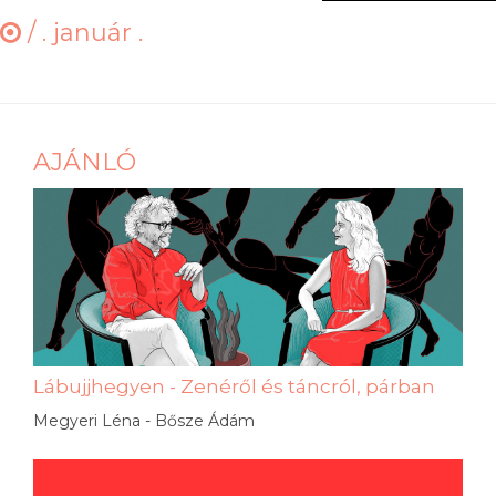
/
. január .
AJÁNLÓ
Lábujjhegyen - Zenéről és táncról, párban
Megyeri Léna - Bősze Ádám