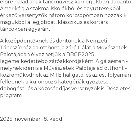
előre haladjanak táncművész karrierjükben. Japántól
Amerikáig a szakmai iskolákból és együttesekből
érkező versenyzők három korcsoportban hozzák ki
magukból a legjobbat, klasszikus és kortárs
táncokban egyaránt.
A középdöntőknek és döntőnek a Nemzeti
Táncszínház ad otthont, a záró Gálát a Művészetek
Palotájában élvezhetjük a BBGP2025
legemelkedettebb záróakkordjaként. A gálaesten -
melynek idén is a Művészetek Palotája ad otthont -
közreműködnek az MTE hallgatói és az est folyamán
fellépnek a különböző kategóriák győztesei,
dobogósai, és a közöségdíjas versenyzők is. Részletes
program:
2025. november 18. kedd