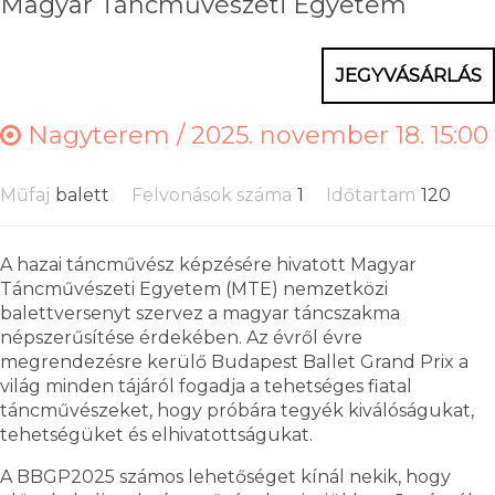
Magyar Táncművészeti Egyetem
JEGYVÁSÁRLÁS
Nagyterem /
2025. november 18. 15:00
Műfaj
balett
Felvonások száma
1
Időtartam
120
A hazai táncművész képzésére hivatott Magyar
Táncművészeti Egyetem (MTE) nemzetközi
balettversenyt szervez a magyar táncszakma
népszerűsítése érdekében. Az évről évre
megrendezésre kerülő Budapest Ballet Grand Prix a
világ minden tájáról fogadja a tehetséges fiatal
táncművészeket, hogy próbára tegyék kiválóságukat,
tehetségüket és elhivatottságukat.
A BBGP2025 számos lehetőséget kínál nekik, hogy