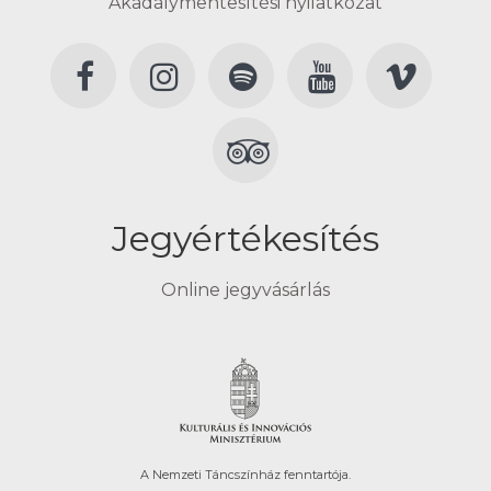
Akadálymentesítési nyilatkozat
Jegyértékesítés
Online jegyvásárlás
A Nemzeti Táncszínház fenntartója.