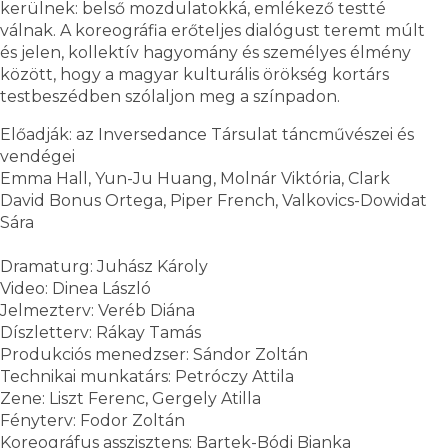
kerülnek: belső mozdulatokká, emlékező testté
válnak. A koreográfia erőteljes dialógust teremt múlt
és jelen, kollektív hagyomány és személyes élmény
között, hogy a magyar kulturális örökség kortárs
testbeszédben szólaljon meg a színpadon.
Előadják: az Inversedance Társulat táncművészei és
vendégei
Emma Hall, Yun-Ju Huang, Molnár Viktória, Clark
David Bonus Ortega, Piper French, Valkovics-Dowidat
Sára
Dramaturg: Juhász Károly
Video: Dinea László
Jelmezterv: Veréb Diána
Díszletterv: Rákay Tamás
Produkciós menedzser: Sándor Zoltán
Technikai munkatárs: Petróczy Attila
Zene: Liszt Ferenc, Gergely Atilla
Fényterv: Fodor Zoltán
Koreográfus asszisztens: Bartek-Bódi Bianka