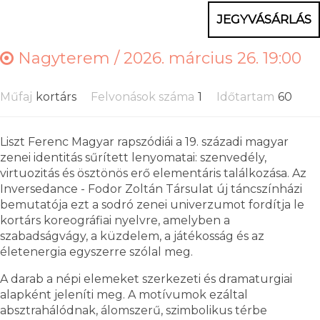
JEGYVÁSÁRLÁS
Nagyterem /
2026. március 26. 19:00
Műfaj
kortárs
Felvonások száma
1
Időtartam
60
Liszt Ferenc Magyar rapszódiái a 19. századi magyar
zenei identitás sűrített lenyomatai: szenvedély,
virtuozitás és ösztönös erő elementáris találkozása. Az
Inversedance - Fodor Zoltán Társulat új táncszínházi
bemutatója ezt a sodró zenei univerzumot fordítja le
kortárs koreográfiai nyelvre, amelyben a
szabadságvágy, a küzdelem, a játékosság és az
életenergia egyszerre szólal meg.
A darab a népi elemeket szerkezeti és dramaturgiai
alapként jeleníti meg. A motívumok ezáltal
absztrahálódnak, álomszerű, szimbolikus térbe