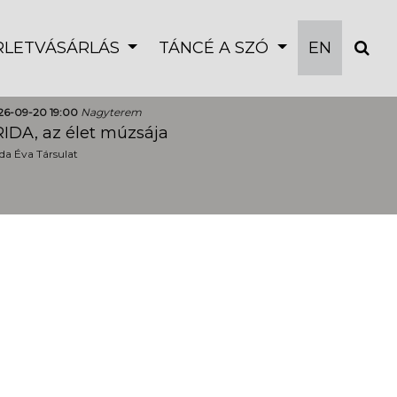
ÉRLETVÁSÁRLÁS
TÁNCÉ A SZÓ
EN
26-09-20 19:00
Nagyterem
IDA, az élet múzsája
a Éva Társulat