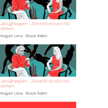
Lábujjhegyen - Zenéről és táncról,
párban
Megyeri Léna - Bősze Ádám
Lábujjhegyen - Zenéről és táncról,
párban
Megyeri Léna - Bősze Ádám