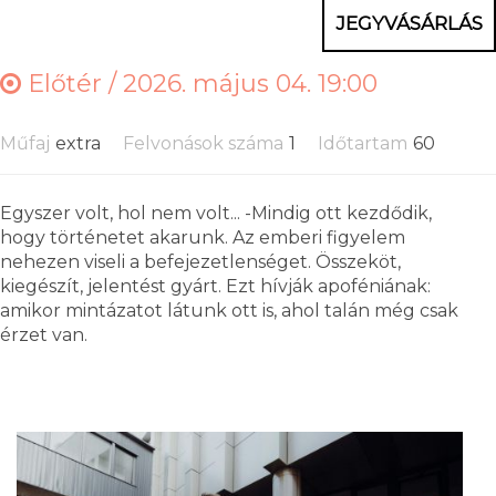
JEGYVÁSÁRLÁS
Előtér /
2026. május 04. 19:00
Műfaj
extra
Felvonások száma
1
Időtartam
60
Egyszer volt, hol nem volt... -Mindig ott kezdődik,
hogy történetet akarunk. Az emberi figyelem
nehezen viseli a befejezetlenséget. Összeköt,
kiegészít, jelentést gyárt. Ezt hívják apoféniának:
amikor mintázatot látunk ott is, ahol talán még csak
érzet van.