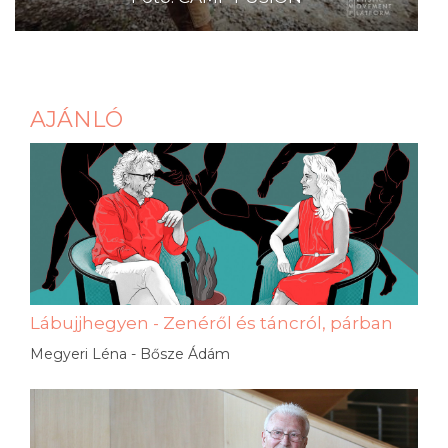
AJÁNLÓ
Lábujjhegyen - Zenéről és táncról, párban
Megyeri Léna - Bősze Ádám