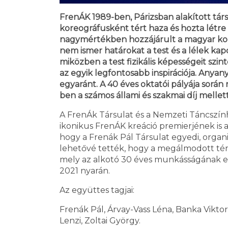
FrenÁK 1989-ben, Párizsban alakított tár
koreográfusként tért haza és hozta létre
nagymértékben hozzájárult a magyar kor
nem ismer határokat a test és a lélek ka
miközben a test fizikális képességeit szin
az egyik legfontosabb inspirációja. Anyan
egyaránt. A 40 éves oktatói pályája során
ben a számos állami és szakmai díj mellett
A FrenÁk Társulat és a Nemzeti Táncszín
ikonikus FrenÁK kreáció premierjének is a
hogy a Frenák Pál Társulat egyedi, orga
lehetővé tették, hogy a megálmodott té
mely az alkotó 30 éves munkásságának es
2021 nyarán.
Az együttes tagjai:
Frenák Pál, Árvay-Vass Léna, Banka Viktor
Lenzi, Zoltai György.