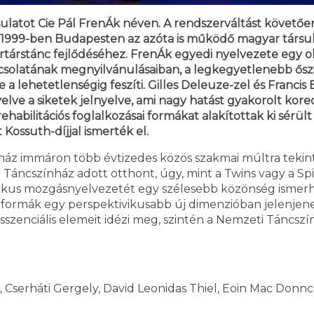
sulatot Cie Pál FrenÁk néven. A rendszerváltást követő
 1999-ben Budapesten az azóta is működő magyar társulatá
társtánc fejlődéséhez. FrenÁk egyedi nyelvezete egy o
pcsolatának megnyilvánulásaiban, a legkegyetlenebb őszin
te a lehetetlenségig feszíti. Gilles Deleuze-zel és Franc
yelve a siketek jelnyelve, ami nagy hatást gyakorolt kor
 rehabilitációs foglalkozásai formákat alakítottak ki sé
 Kossuth-díjjal ismerték el.
ház immáron több évtizedes közös szakmai múltra tekint 
 Táncszínház adott otthont, úgy, mint a Twins vagy a Spi
nikus mozgásnyelvezetét egy szélesebb közönség ismerh
rformák egy perspektivikusabb új dimenzióban jelenjen
szenciális elemeit idézi meg, szintén a Nemzeti Táncs
, Cserháti Gergely, David Leonidas Thiel, Eoin Mac Donn