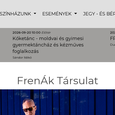
SZÍNHÁZUNK
ESEMÉNYEK
JEGY - ÉS B
2026-09-20 10:00
Előtér
20
Kőketánc - moldvai és gyimesi
FR
gyermektáncház és kézműves
Dud
foglalkozás
Sándor Ildikó
FrenÁk Társulat