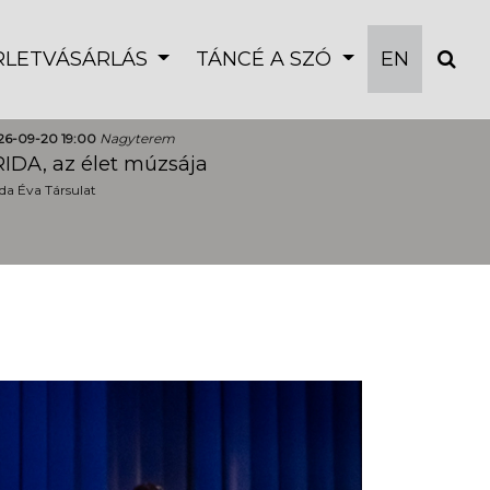
ÉRLETVÁSÁRLÁS
TÁNCÉ A SZÓ
EN
26-09-20 19:00
Nagyterem
IDA, az élet múzsája
a Éva Társulat