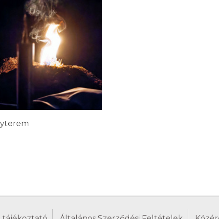
gyterem
 tájékoztató
Általános Szerződési Feltételek
Közér